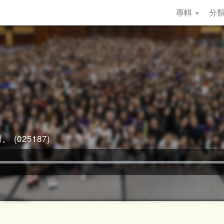
專輯
分
 (025187)