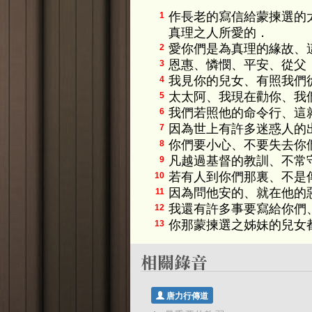
作長老的寫信給蒙揀選的
1
真理之人所愛的．
愛你們是為真理的緣故、
2
恩惠、憐憫、平安、從父
3
我見你的兒女、有照我們
4
太太阿、我現在勸你、我
5
我們若照他的命令行、這
6
因為世上有許多迷惑人的
7
你們要小心、不要失去你
8
凡越過基督的教訓、不常
9
若有人到你們那裏、不是
10
因為問他安的、就在他的
11
我還有許多事要寫給你們
12
你那蒙揀選之姊妹的兒女
13
唐力行傳道