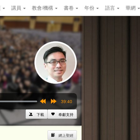
類
講員
教會/機構
書卷
年份
語言
華網
39:40
Rewind
Forward
15s
15s
下載
奉獻支持
網上聖經