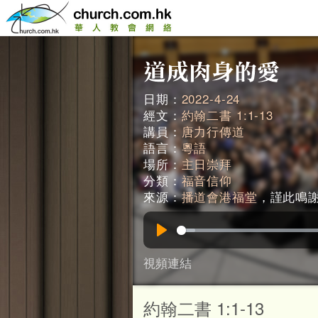
日期：
2022-4-24
經文：
約翰二書 1:1-13
講員：
唐力行傳道
語言：
粵語
場所：
主日崇拜
分類：
福音信仰
來源：
播道會港福堂
，謹此鳴謝。
Play
視頻連結
約翰二書 1:1-13