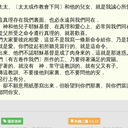
太太、〔太太或作教會下同〕和他的兒女、就是我誠心所
這真理存在我們裏面、也必永遠與我們同在．
 神和他兒子耶穌基督、在真理和愛心上、必常與我們同
從父所受之命令遵行真理的、就甚歡喜。
們大家要彼此相愛．這並不是我寫一條新命令給你、乃是
就是愛。你們從起初所聽見當行的、就是這命令。
出來、他們不認耶穌基督是成了肉身來的．這就是那迷惑
們〔有古卷作我們〕所作的工、乃要得著滿足的賞賜。
守著的、就沒有 神．常守這教訓的、就有父又有子。
傳這教訓、不要接他到家裏、也不要問他的安．
惡行上有分。
、卻不願意用紙墨寫出來．但盼望到你們那裏、與你們當
都問你安。
福音信仰
約翰二書 1:1-13