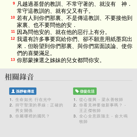
凡越過基督的教訓、不常守著的、就沒有 神．
9
常守這教訓的、就有父又有子。
若有人到你們那裏、不是傳這教訓、不要接他到
10
家裏、也不要問他的安．
因為問他安的、就在他的惡行上有分。
11
我還有許多事要寫給你們、卻不願意用紙墨寫出
12
來．但盼望到你們那裏、與你們當面談論、使你
們的喜樂滿足。
你那蒙揀選之姊妹的兒女都問你安。
13
孫靜敏傳道
信徒生活
生命如光 行在光中
從心復興 - 梁永善牧師
持守聖潔的界線：正確的
你看見神要做新事嗎？ -
男女關係
王正傑牧師
你屬哪裡的國民？
全心全意跟隨主 - 俞大鳴
牧師