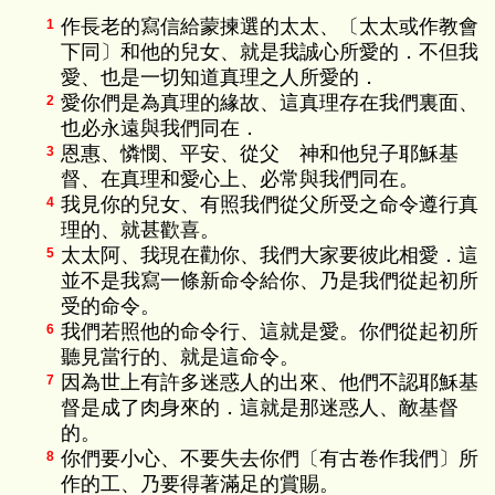
作長老的寫信給蒙揀選的太太、〔太太或作教會
1
下同〕和他的兒女、就是我誠心所愛的．不但我
愛、也是一切知道真理之人所愛的．
愛你們是為真理的緣故、這真理存在我們裏面、
2
也必永遠與我們同在．
恩惠、憐憫、平安、從父 神和他兒子耶穌基
3
督、在真理和愛心上、必常與我們同在。
我見你的兒女、有照我們從父所受之命令遵行真
4
理的、就甚歡喜。
太太阿、我現在勸你、我們大家要彼此相愛．這
5
並不是我寫一條新命令給你、乃是我們從起初所
受的命令。
我們若照他的命令行、這就是愛。你們從起初所
6
聽見當行的、就是這命令。
因為世上有許多迷惑人的出來、他們不認耶穌基
7
督是成了肉身來的．這就是那迷惑人、敵基督
的。
你們要小心、不要失去你們〔有古卷作我們〕所
8
作的工、乃要得著滿足的賞賜。