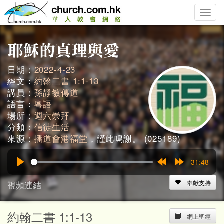
Toggle
naviga
日期：
2022-4-23
經文：
約翰二書 1:1-13
講員：
孫靜敏傳道
語言：
粵語
場所：
週六崇拜
分類：
信徒生活
來源：
播道會港福堂
，謹此鳴謝。 (025189)
31:48
Play
Rewind
Forward
15s
15s
視頻連結
奉獻支持
約翰二書 1:1-13
網上聖經