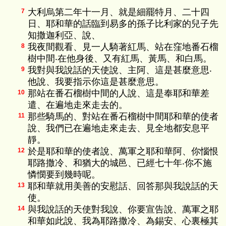
大利烏第二年十一月、就是細罷特月、二十四
7
日、耶和華的話臨到易多的孫子比利家的兒子先
知撒迦利亞、說、
我夜間觀看、見一人騎著紅馬、站在窪地番石榴
8
樹中間‧在他身後、又有紅馬、黃馬、和白馬。
我對與我說話的天使說、主阿、這是甚麼意思‧
9
他說、我要指示你這是甚麼意思。
那站在番石榴樹中間的人說、這是奉耶和華差
10
遣、在遍地走來走去的。
那些騎馬的、對站在番石榴樹中間耶和華的使者
11
說、我們已在遍地走來走去、見全地都安息平
靜。
於是耶和華的使者說、萬軍之耶和華阿、你惱恨
12
耶路撒冷、和猶大的城邑、已經七十年‧你不施
憐憫要到幾時呢。
耶和華就用美善的安慰話、回答那與我說話的天
13
使。
與我說話的天使對我說、你要宣告說、萬軍之耶
14
和華如此說、我為耶路撒冷、為錫安、心裏極其