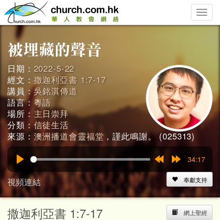
Toggle
naviga
日期：
2022-5-22
經文：
撒迦利亞書 1:7-17
講員：
吳銘淇傳道
語言：
粵語
場所：
主日崇拜
分類：
信徒生活
來源：
澳洲播道會靈福堂
，謹此鳴謝。 (025313)
34:17
Play
Rewind
Forward
15s
15s
視頻連結
奉獻支持
撒迦利亞書 1:7-17
網上聖經