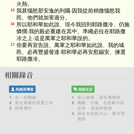
火熱。
我甚惱怒那安逸的列國‧因我從前稍微惱怒我
15
民、他們就加害過分。
所以耶和華如此說、現今我回到耶路撒冷、仍施
16
憐憫‧我的殿必重建在其中、準繩必拉在耶路撒
冷之上‧這是萬軍之耶和華說的。
你要再宣告說、萬軍之耶和華如此說、我的城
17
邑、必再豐盛發達‧耶和華必再安慰錫安、揀選
耶路撒冷。
吳銘淇傳道
信徒生活
合一的關鍵
從心復興 - 梁永善牧師
無法複製的聖靈工作
儆醒、信服、在恩典中站
抓著應許
起來 - 梁成裕牧師
踢走生命的大山 - 顏沛恩
牧師