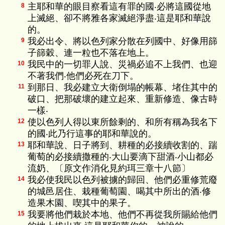
主耶和華的眼目察看這有罪的國‧必將這國從地
8
上滅絕、卻不將雅各家滅絕淨盡‧這是耶和華說
的。
我必出令、將以色列家分散在列國中、好像用篩
9
子篩穀、連一粒也不落在地上。
我民中的一切罪人說、災禍必追不上我們、也迎
10
不著我們‧他們必死在刀下。
到那日、我必建立大衛倒塌的帳幕、堵住其中的
11
破口、把那破壞的建立起來、重新修造、像古時
一樣‧
使以色列人得以東所餘剩的、和所有稱為我名下
12
的國‧此乃行這事的耶和華說的。
耶和華說、日子將到、耕種的必接續收割的、踹
13
葡萄的必接續撒種的‧大山要滴下甜酒‧小山都必
流奶、〔原文作消化見約珥三章十八節〕
我必使我民以色列被擄的歸回、他們必重修荒廢
14
的城邑居住、栽種葡萄園、喝其中所出的酒‧修
造果木園、喫其中的果子。
我要將他們栽於本地、他們不再從我所賜給他們
15