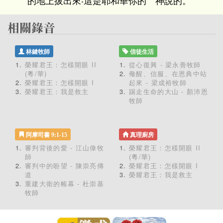
的地上拔出來‧這是耶和華你的 神說的。
林鍵牧師
信徒生活
榮耀君王：怎樣開眼 II
從心復興 - 梁永善牧師
(粵/華)
儆醒、信服、在恩典中站
榮耀君王：怎樣開眼 I
起來 - 梁成裕牧師
榮耀君王：我是救主
踢走生命的大山 - 顏沛恩
牧師
阿摩司書 9:1-15
真理廚房
審判背後的愛 - 江山偉牧
榮耀君王：怎樣開眼 II
師
(粵/華)
審判中的盼望 - 陳崇亮傳
榮耀君王：怎樣開眼 I
道
榮耀君王：我是救主
重建大衛的帳幕 - 杜崇基
牧師