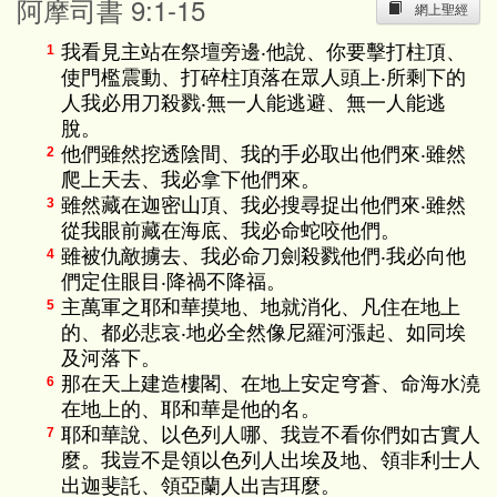
阿摩司書 9:1-15
網上聖經
我看見主站在祭壇旁邊‧他說、你要擊打柱頂、
1
使門檻震動、打碎柱頂落在眾人頭上‧所剩下的
人我必用刀殺戮‧無一人能逃避、無一人能逃
脫。
他們雖然挖透陰間、我的手必取出他們來‧雖然
2
爬上天去、我必拿下他們來。
雖然藏在迦密山頂、我必搜尋捉出他們來‧雖然
3
從我眼前藏在海底、我必命蛇咬他們。
雖被仇敵擄去、我必命刀劍殺戮他們‧我必向他
4
們定住眼目‧降禍不降福。
主萬軍之耶和華摸地、地就消化、凡住在地上
5
的、都必悲哀‧地必全然像尼羅河漲起、如同埃
及河落下。
那在天上建造樓閣、在地上安定穹蒼、命海水澆
6
在地上的、耶和華是他的名。
耶和華說、以色列人哪、我豈不看你們如古實人
7
麼。我豈不是領以色列人出埃及地、領非利士人
出迦斐託、領亞蘭人出吉珥麼。