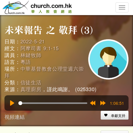
Toggle
naviga
日期：
2022-5-21
經文：
阿摩司書 9:1-15
講員：
林鍵牧師
語言：
粵語
場所：
中華基督教會公理堂週六崇
拜
分類：
信徒生活
來源：
真理廚房
，謹此鳴謝。 (025330)
1:06:51
Play
Rewind
Forward
15s
15s
視頻連結
奉獻支持