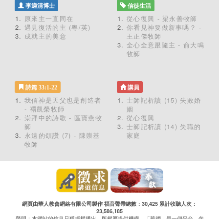
李適清博士
信徒生活
原來主一直同在
從心復興 - 梁永善牧師
遇見復活的主 (粵/英)
你看見神要做新事嗎？ -
成就主的美意
王正傑牧師
全心全意跟隨主 - 俞大鳴
牧師
詩篇 33:1-22
講員
我信神是天父也是創造者
士師記析讀 (15) 失敗婚
- 禤凱榮牧師
姻
崇拜中的詩歌 - 區寶燕牧
從心復興
師
士師記析讀 (14) 失職的
永遠的頌讚 (7) - 陳崇基
家庭
牧師
網頁由華人教會網絡有限公司製作 福音聲帶總數：30,425 累計收聽人次：
23,586,185
聲明：本網站的信息只獲授權播出，版權屬提供機構。「華網」是一個平台，包