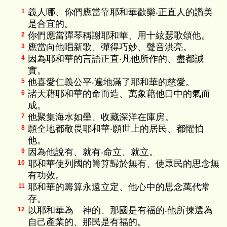
義人哪、你們應當靠耶和華歡樂‧正直人的讚美
1
是合宜的。
你們應當彈琴稱謝耶和華、用十絃瑟歌頌他。
2
應當向他唱新歌、彈得巧妙、聲音洪亮。
3
因為耶和華的言語正直‧凡他所作的、盡都誠
4
實。
他喜愛仁義公平‧遍地滿了耶和華的慈愛。
5
諸天藉耶和華的命而造、萬象藉他口中的氣而
6
成。
他聚集海水如壘、收藏深洋在庫房。
7
願全地都敬畏耶和華‧願世上的居民、都懼怕
8
他。
因為他說有、就有‧命立、就立。
9
耶和華使列國的籌算歸於無有、使眾民的思念無
10
有功效。
耶和華的籌算永遠立定、他心中的思念萬代常
11
存。
以耶和華為 神的、那國是有福的‧他所揀選為
12
自己產業的、那民是有福的。