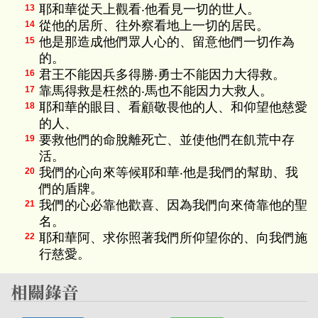
耶和華從天上觀看‧他看見一切的世人。
13
從他的居所、往外察看地上一切的居民。
14
他是那造成他們眾人心的、留意他們一切作為
15
的。
君王不能因兵多得勝‧勇士不能因力大得救。
16
靠馬得救是枉然的‧馬也不能因力大救人。
17
耶和華的眼目、看顧敬畏他的人、和仰望他慈愛
18
的人、
要救他們的命脫離死亡、並使他們在飢荒中存
19
活。
我們的心向來等候耶和華‧他是我們的幫助、我
20
們的盾牌。
我們的心必靠他歡喜、因為我們向來倚靠他的聖
21
名。
耶和華阿、求你照著我們所仰望你的、向我們施
22
行慈愛。