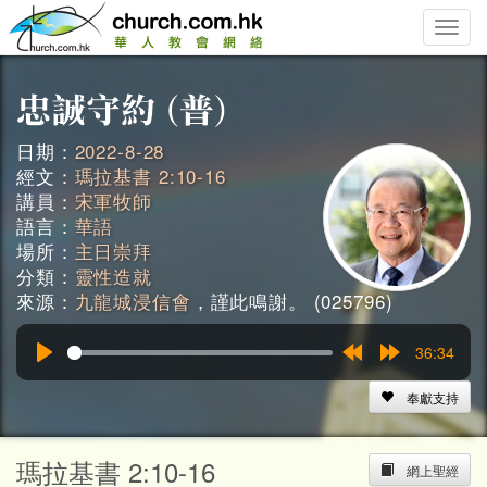
Toggle
naviga
日期：
2022-8-28
經文：
瑪拉基書 2:10-16
講員：
宋軍牧師
語言：
華語
場所：
主日崇拜
分類：
靈性造就
來源：
九龍城浸信會
，謹此鳴謝。 (025796)
36:34
Play
Rewind
Forward
15s
15s
奉獻支持
瑪拉基書 2:10-16
網上聖經