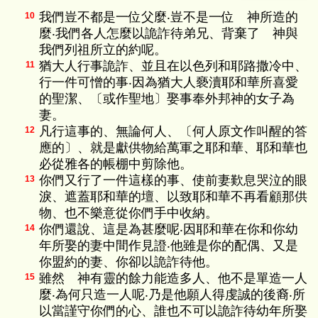
我們豈不都是一位父麼‧豈不是一位 神所造的
10
麼‧我們各人怎麼以詭詐待弟兄、背棄了 神與
我們列祖所立的約呢。
猶大人行事詭詐、並且在以色列和耶路撒冷中、
11
行一件可憎的事‧因為猶大人褻瀆耶和華所喜愛
的聖潔、〔或作聖地〕娶事奉外邦神的女子為
妻。
凡行這事的、無論何人、〔何人原文作叫醒的答
12
應的〕、就是獻供物給萬軍之耶和華、耶和華也
必從雅各的帳棚中剪除他。
你們又行了一件這樣的事、使前妻歎息哭泣的眼
13
淚、遮蓋耶和華的壇、以致耶和華不再看顧那供
物、也不樂意從你們手中收納。
你們還說、這是為甚麼呢‧因耶和華在你和你幼
14
年所娶的妻中間作見證‧他雖是你的配偶、又是
你盟約的妻、你卻以詭詐待他。
雖然 神有靈的餘力能造多人、他不是單造一人
15
麼‧為何只造一人呢‧乃是他願人得虔誠的後裔‧所
以當謹守你們的心、誰也不可以詭詐待幼年所娶