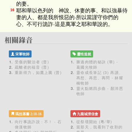
的妻。
耶和華以色列的 神說、休妻的事、和以強暴待
16
妻的人、都是我所恨惡的‧所以當謹守你們的
心、不可行詭詐‧這是萬軍之耶和華說的。
宋軍牧師
靈性造就
受傷的醫治者 (普)
勝過肉體的秘訣 (華) -
疏離者的福音 (普)
葛國光牧師
重新得力，如鷹上騰 (普)
靈命成長筆記 (3) 再讀、
再想、再思、再問 - 林耀
楠牧師
靈火點燃四步曲 - 顏沛恩
牧師
瑪拉基書 2:10-16
九龍城浸信會
向行事詭詐說：不！ - 石
從祭壇開始 (粵/華)
偉漢牧師
當那天，我看到了收割的