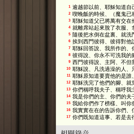
逾越節以前、耶穌知道自
1
喫晚飯的時候、（魔鬼已
2
耶穌知道父已將萬有交在
3
就離席站起來脫了衣服、
4
隨後把水倒在盆裏、就洗
5
挨到西門彼得、彼得對他
6
耶穌回答說、我所作的、
7
彼得說、你永不可洗我的
8
西門彼得說、主阿、不但
9
耶穌說、凡洗過澡的人、
10
耶穌原知道要賣他的是誰
11
耶穌洗完了他們的腳、就
12
你們稱呼我夫子、稱呼我
13
我是你們的主、你們的夫
14
我給你們作了榜樣、叫你
15
我實實在在的告訴你們、
16
你們既知道這事、若是去
17