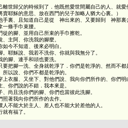
己離世歸父的時候到了．他既然愛世間屬自己的人、就愛
將賣耶穌的意思、放在西門的兒子加略人猶大心裏。）
他手裏、且知道自己是從 神出來的、又要歸到 神那裏
拿一條手巾束腰。
門徒的腳、並用自己所束的手巾擦乾。
說、主阿、你洗我的腳麼。
你如今不知道、後來必明白。
腳。耶穌說、我若不洗你、你就與我無分了。
我的腳、連手和頭也要洗。
只要把腳一洗、全身就乾淨了．你們是乾淨的、然而不都
、所以說、你們不都是乾淨的。
穿上衣服、又坐下、對他們說、我向你們所作的、你們明
主、你們說的不錯．我本來是。
子、尚且洗你們的腳、你們也當彼此洗腳。
們照著我向你們所作的去作。
僕人不能大於主人、差人也不能大於差他的人。
行就有福了。