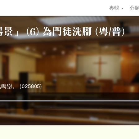
專輯
分
謝。 (025805)