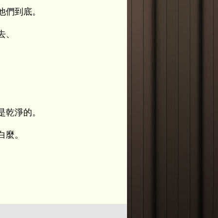
他們到底。
去、
是乾淨的。
白麼。