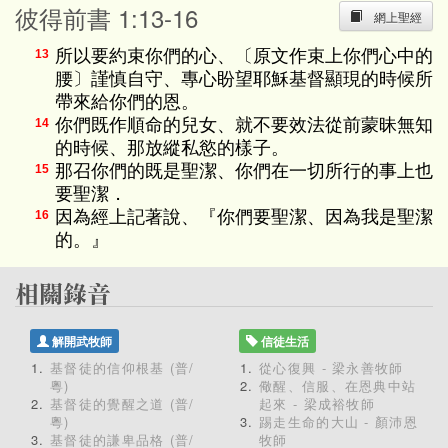
彼得前書 1:13-16
網上聖經
所以要約束你們的心、〔原文作束上你們心中的
13
腰〕謹慎自守、專心盼望耶穌基督顯現的時候所
帶來給你們的恩。
你們既作順命的兒女、就不要效法從前蒙昧無知
14
的時候、那放縱私慾的樣子。
那召你們的既是聖潔、你們在一切所行的事上也
15
要聖潔．
因為經上記著說、『你們要聖潔、因為我是聖潔
16
的。』
解開武牧師
信徒生活
基督徒的信仰根基 (普/
從心復興 - 梁永善牧師
粵)
儆醒、信服、在恩典中站
基督徒的覺醒之道 (普/
起來 - 梁成裕牧師
粵)
踢走生命的大山 - 顏沛恩
基督徒的謙卑品格 (普/
牧師