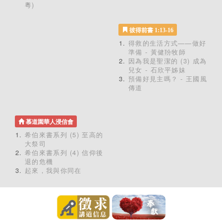
粵)
彼得前書 1:13-16
得救的生活方式——做好
準備 - 黃健羒牧師
因為我是聖潔的 (3) 成為
兒女 - 石欣平姊妹
預備好見主嗎？ - 王國風
傳道
慕道園華人浸信會
希伯來書系列 (5) 至高的
大祭司
希伯來書系列 (4) 信仰後
退的危機
起來，我與你同在