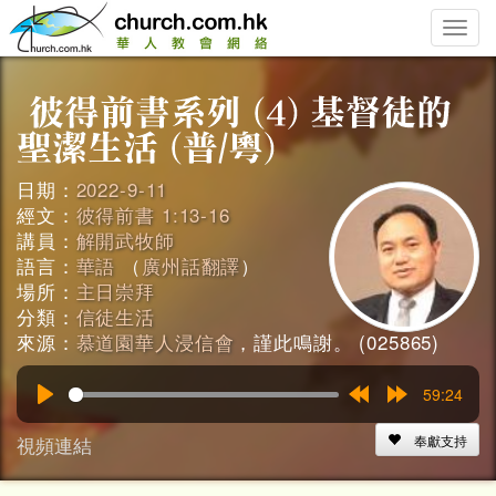
Toggle
naviga
日期：
2022-9-11
經文：
彼得前書 1:13-16
講員：
解開武牧師
語言：
華語
（
廣州話翻譯
）
場所：
主日崇拜
分類：
信徒生活
來源：
慕道園華人浸信會
，謹此鳴謝。 (025865)
59:24
Play
Rewind
Forward
15s
15s
視頻連結
奉獻支持