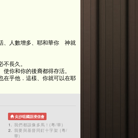
活、人數增多、耶和華你 神就
必不長久。
、使你和你的後裔都得存活。
也在乎他．這樣、你就可以在耶
尖沙咀國語浸信會
我們都該像多馬！(粵/華)
我要與基督同釘十字架 (粵/
華)