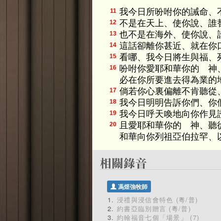
我今日所吩咐你的誡命、
11
不是在天上、使你說、誰
12
也不是在海外、使你說、
13
這話卻離你甚近、就在你
14
看哪、我今日將生與福、
15
吩咐你愛耶和華你的 神
16
必在你所要進去得為業的
倘若你心裏偏離不肯聽從
17
我今日明明告訴你們、你
18
我今日呼天喚地向你作見
19
且愛耶和華你的 神、聽
20
和華向你列祖亞伯拉罕、
馮煜強牧師
浸禮與浸信會特色 (粵/普)
約書亞臨別贈言 (粵/普)
約翰福音七個「場景」 (7)