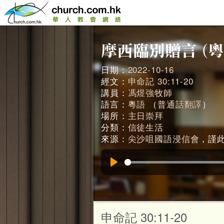
日期：
2022-10-16
經文：
申命記 30:11-20
講員：
馮煜強牧師
語言：
粵語
（
普通話翻譯
）
場所：
主日崇拜
分類：
信徒生活
來源：
尖沙咀國語浸信會
，謹此鳴
Play
申命記 30:11-20