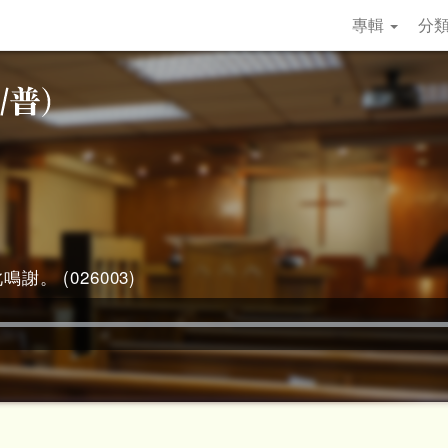
專輯
分
謝。 (026003)