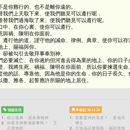
不是你難行的、也不是離你遠的。
替我們上天取下來、使我們聽見可以遵行呢．
誰替我們過海取了來、使我們聽見可以遵行呢。
口中、在你心裏、使你可以遵行。
死與禍、陳明在你面前。
、遵行他的道、謹守他的誡命、律例、典章、使你可以存
地上、賜福與你。
、卻被勾引去敬拜事奉別神、
們必要滅亡、在你過約但河進去得為業的地上、你的日子
證、我將生死、禍福、陳明在你面前、所以你要揀選生命
從他的話、專靠他、因為他是你的生命．你的日子長久、
以撒、雅各、起誓應許所賜的地上居住。
信徒生活
申命記 30:11-20
從心復興 - 梁永善牧師
甚麼是神的旨意？ - 黃福光
你看見神要做新事嗎？ - 王
博士
正傑牧師
天地為証揀啱路 - 楊訓偉牧