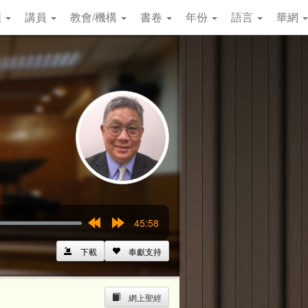
類
講員
教會/機構
書卷
年份
語言
華網
45:58
Rewind
Forward
15s
15s
下載
奉獻支持
網上聖經