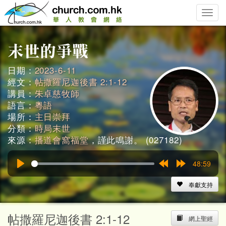
Toggle
naviga
日期：
2023-6-11
經文：
帖撒羅尼迦後書 2:1-12
講員：
朱卓慈牧師
語言：
粵語
場所：
主日崇拜
分類：
時局末世
來源：
播道會窩福堂
，謹此鳴謝。 (027182)
48:59
Play
Rewind
Forward
15s
15s
奉獻支持
帖撒羅尼迦後書 2:1-12
網上聖經