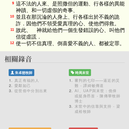
這不法的人來、是照撒但的運動、行各樣的異能
9
神蹟、和一切虛假的奇事、
並且在那沉淪的人身上、行各樣出於不義的詭
10
詐．因他們不領受愛真理的心、使他們得救。
故此、 神就給他們一個生發錯誤的心、叫他們
11
信從虛謊．
使一切不信真理、倒喜愛不義的人、都被定罪。
12
朱卓慈牧師
時局末世
真正有福的人
審判的七印——逼近的災
愛鄰如己
難 - 譚綺敏傳道
從世俗中分別出來
AI、UAP與末世：僥倖
或挺身昂首 - 陳傳華牧師
博士
末世中的信靠與支持 - 梁
成裕牧師