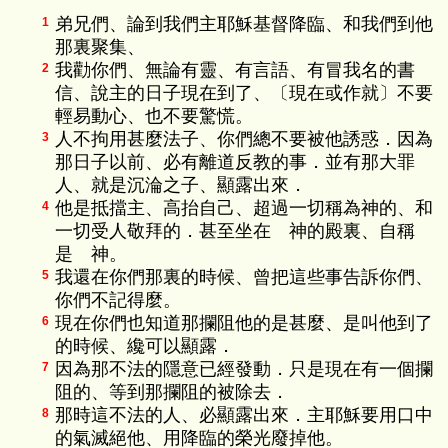
弟兄們、論到我們主耶穌基督降臨、和我們到他
1
那裏聚集、
我勸你們、無論有靈、有言語、有冒我名的書
2
信、說主的日子現在到了、〔現在或作就〕不要
輕易動心、也不要驚慌。
人不拘用甚麼法子、你們總不要被他誘惑．因為
3
那日子以前、必有離道反教的事．並有那大罪
人、就是沉淪之子、顯露出來．
他是抵擋主、高抬自己、超過一切稱為神的、和
4
一切受人敬拜的．甚至坐在 神的殿裏、自稱
是 神。
我還在你們那裏的時候、曾把這些事告訴你們、
5
你們不記得麼。
現在你們也知道那攔阻他的是甚麼、是叫他到了
6
的時候、纔可以顯露．
因為那不法的隱意已經發動．只是現在有一個攔
7
阻的、等到那攔阻的被除去．
那時這不法的人、必顯露出來．主耶穌要用口中
8
的氣滅絕他、用降臨的榮光廢掉他。