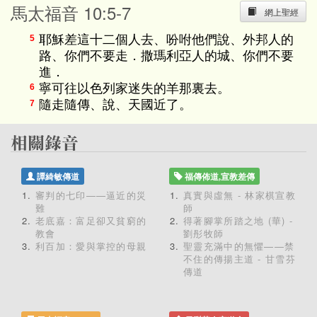
馬太福音 10:5-7
網上聖經
耶穌差這十二個人去、吩咐他們說、外邦人的
5
路、你們不要走．撒瑪利亞人的城、你們不要
進．
寧可往以色列家迷失的羊那裏去。
6
隨走隨傳、說、天國近了。
7
譚綺敏傳道
福傳佈道,宣教差傳
審判的七印——逼近的災
真實與虛無 - 林家棋宣教
難
師
老底嘉：富足卻又貧窮的
得著腳掌所踏之地 (華) -
教會
劉彤牧師
利百加：愛與掌控的母親
聖靈充滿中的無懼——禁
不住的傳揚主道 - 甘雪芬
傳道