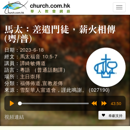
Toggle
naviga
日期：
2023-6-18
經文：
馬太福音 10:5-7
講員：
譚綺敏傳道
語言：
粵語
（
普通話翻譯
）
場所：
主日崇拜
分類：
福傳佈道,宣教差傳
來源：
雪梨華人宣道會
，謹此鳴謝。 (027190)
43:50
Play
Rewind
Forward
15s
15s
視頻連結
奉獻支持