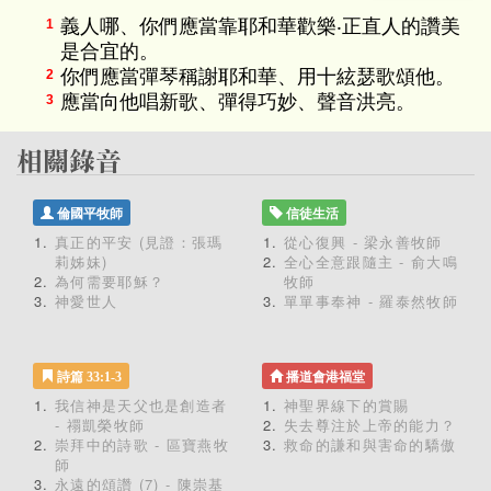
義人哪、你們應當靠耶和華歡樂‧正直人的讚美
1
是合宜的。
你們應當彈琴稱謝耶和華、用十絃瑟歌頌他。
2
應當向他唱新歌、彈得巧妙、聲音洪亮。
3
倫國平牧師
信徒生活
真正的平安 (見證：張瑪
從心復興 - 梁永善牧師
莉姊妹)
全心全意跟隨主 - 俞大鳴
為何需要耶穌？
牧師
神愛世人
單單事奉神 - 羅泰然牧師
詩篇 33:1-3
播道會港福堂
我信神是天父也是創造者
神聖界線下的賞賜
- 禤凱榮牧師
失去尊注於上帝的能力？
崇拜中的詩歌 - 區寶燕牧
救命的謙和與害命的驕傲
師
永遠的頌讚 (7) - 陳崇基