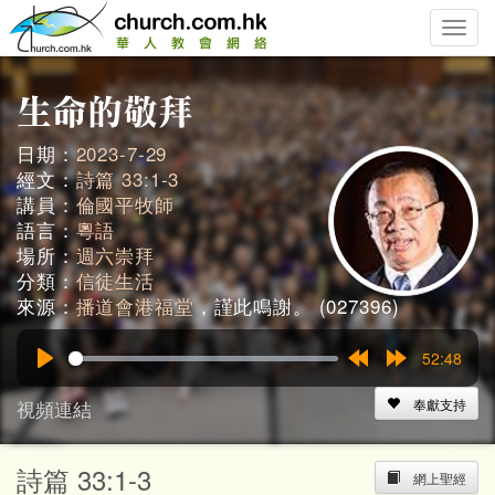
Toggle
naviga
日期：
2023-7-29
經文：
詩篇 33:1-3
講員：
倫國平牧師
語言：
粵語
場所：
週六崇拜
分類：
信徒生活
來源：
播道會港福堂
，謹此鳴謝。 (027396)
52:48
Play
Rewind
Forward
15s
15s
視頻連結
奉獻支持
詩篇 33:1-3
網上聖經