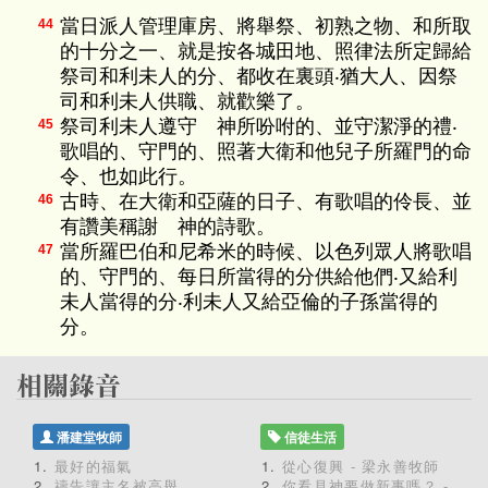
當日派人管理庫房、將舉祭、初熟之物、和所取
44
的十分之一、就是按各城田地、照律法所定歸給
祭司和利未人的分、都收在裏頭‧猶大人、因祭
司和利未人供職、就歡樂了。
祭司利未人遵守 神所吩咐的、並守潔淨的禮‧
45
歌唱的、守門的、照著大衛和他兒子所羅門的命
令、也如此行。
古時、在大衛和亞薩的日子、有歌唱的伶長、並
46
有讚美稱謝 神的詩歌。
當所羅巴伯和尼希米的時候、以色列眾人將歌唱
47
的、守門的、每日所當得的分供給他們‧又給利
未人當得的分‧利未人又給亞倫的子孫當得的
分。
潘建堂牧師
信徒生活
最好的福氣
從心復興 - 梁永善牧師
禱告讓主名被高舉
你看見神要做新事嗎？ -