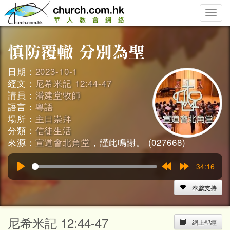
Toggle
naviga
日期：
2023-10-1
經文：
尼希米記 12:44-47
講員：
潘建堂牧師
語言：
粵語
場所：
主日崇拜
分類：
信徒生活
來源：
宣道會北角堂
，謹此鳴謝。 (027668)
34:16
Play
Rewind
Forward
15s
15s
奉獻支持
尼希米記 12:44-47
網上聖經