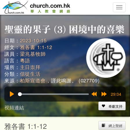
Toggle
naviga
日期：
2023-10-15
經文：
雅各書 1:1-12
講員：
梁兆基牧師
語言：
粵語
場所：
主日崇拜
分類：
信徒生活
來源：
柏斯宣道會
，謹此鳴謝。 (027709)
29:04
Play
Rewind
Forward
15s
15s
視頻連結
奉獻支持
雅各書 1:1-12
網上聖經