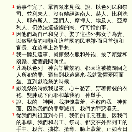
這事作完了、眾首領來見我、說、以色列民和祭
1
司、並利未人、沒有離絕迦南人、赫人、比利洗
人、耶布斯人、亞捫人、摩押人、埃及人、亞摩
利人、仍效法這些國的民、行可憎的事。
因他們為自己和兒子、娶了這些外邦女子為妻、
2
以致聖潔的種類和這些國的民混雜‧而且首領和
官長、在這事上為罪魁。
我一聽見這事、就撕裂衣服和外袍、拔了頭髮和
3
鬍鬚、驚懼憂悶而坐。
凡為以色列 神言語戰兢的、都因這被擄歸回之
4
人所犯的罪、聚集到我這裏來‧我就驚懼憂悶而
坐、直到獻晚祭的時候。
獻晚祭的時候我起來、心中愁苦、穿著撕裂的衣
5
袍、雙膝跪下向耶和華我的 神舉手、
說、我的 神阿、我抱愧蒙羞、不敢向我 神仰
6
面、因為我們的罪孽滅頂、我們的罪惡滔天。
從我們列祖直到今日、我們的罪惡甚重、因我們
7
的罪孽、我們和君王、祭司、都交在外邦列王的
手中、殺害、擄掠、搶奪、臉上蒙羞、正如今日