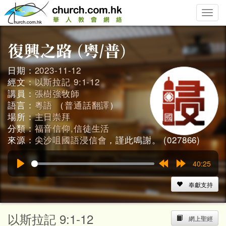
Toggle
naviga
日期：
2023-11-12
經文：
以斯拉記 9:1-12
講員：
張樹強牧師
語言：
粵語
（
普通話翻譯
）
場所：
主日崇拜
分類：
福音信仰,信徒生活
來源：
尖沙咀國語浸信會
，謹此鳴謝。 (027866)
40:25
Play
Rewind
Forward
15s
15s
奉獻支持
以斯拉記 9:1-12
網上聖經