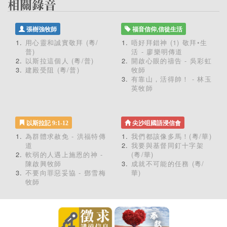
張樹強牧師
福音信仰,信徒生活
用心靈和誠實敬拜 (粵/
唔好拜錯神 (1) 敬拜•生
普)
活 - 廖樂明傳道
以斯拉這個人 (粵/普)
開啟心眼的禱告 - 吳彩虹
建殿受阻 (粵/普)
牧師
有靠山，活得帥！ - 林玉
英牧師
以斯拉記 9:1-12
尖沙咀國語浸信會
為群體求赦免 - 洪福特傳
我們都該像多馬！(粵/華)
道
我要與基督同釘十字架
軟弱的人遇上施恩的神 -
(粵/華)
陳啟興牧師
成就不可能的任務 (粵/
不要向罪惡妥協 - 鄧雪梅
華)
牧師