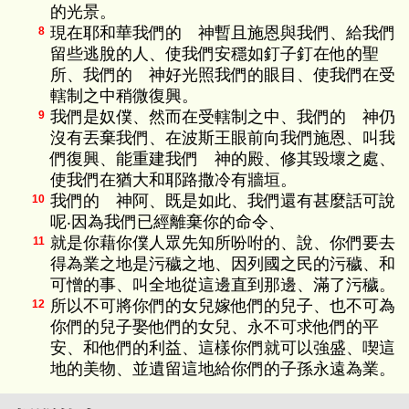
的光景。
現在耶和華我們的 神暫且施恩與我們、給我們
8
留些逃脫的人、使我們安穩如釘子釘在他的聖
所、我們的 神好光照我們的眼目、使我們在受
轄制之中稍微復興。
我們是奴僕、然而在受轄制之中、我們的 神仍
9
沒有丟棄我們、在波斯王眼前向我們施恩、叫我
們復興、能重建我們 神的殿、修其毀壞之處、
使我們在猶大和耶路撒冷有牆垣。
我們的 神阿、既是如此、我們還有甚麼話可說
10
呢‧因為我們已經離棄你的命令、
就是你藉你僕人眾先知所吩咐的、說、你們要去
11
得為業之地是污穢之地、因列國之民的污穢、和
可憎的事、叫全地從這邊直到那邊、滿了污穢。
所以不可將你們的女兒嫁他們的兒子、也不可為
12
你們的兒子娶他們的女兒、永不可求他們的平
安、和他們的利益、這樣你們就可以強盛、喫這
地的美物、並遺留這地給你們的子孫永遠為業。