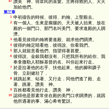
讚美 神、得眾民的喜愛。主將得救的人、天天
47
加給他們。
第三章
申初禱告的時候、彼得、約翰、上聖殿去。
1
有一個人、生來是瘸腿的、天天被人抬來、放在
2
殿的一個門口、那門名叫美門、要求進殿的人賙
濟。
他看見彼得約翰將要進殿、就求他們賙濟。
3
彼得約翰定睛看他．彼得說、你看我們。
4
那人就留意看他們、指望得著甚麼。
5
彼得說、金銀我都沒有、只把我所有的給你、我
6
奉拿撒勒人耶穌基督的名、叫你起來行走。
於是拉著他的右手、扶他起來、他的腳和踝子
7
骨、立刻健壯了．
就跳起來、站著、又行走．同他們進了殿、走
8
著、跳著、讚美 神。
百姓都看見他行走、讚美 神．
9
認得他是那素常坐在殿的美門口求賙濟的．就因
10
他所遇著的事、滿心希奇驚訝。