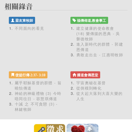
梁友東牧師
福傳佈道,教會事工
不同面向的看見
建立健康的使命教會
(18) 樂傳揚的恩典 - 吳
磐德牧師
進入新時代的群體 - 郭建
恩傳道
勇敢走出去 - 江惠明牧師
使徒行傳 2:37- 3:10
播道會傳恩堂
屬乎耶穌基督的群體 - 翁
宇宙奧秘在基督
曉怡傳道
從倒模到轉化
神給的神級禮物 (3) 今時
從大起大落到大喜大樂的
唔同往日 - 容慧琪傳道
人生
十誡 之 不可貪戀 (3) -
林鍵牧師