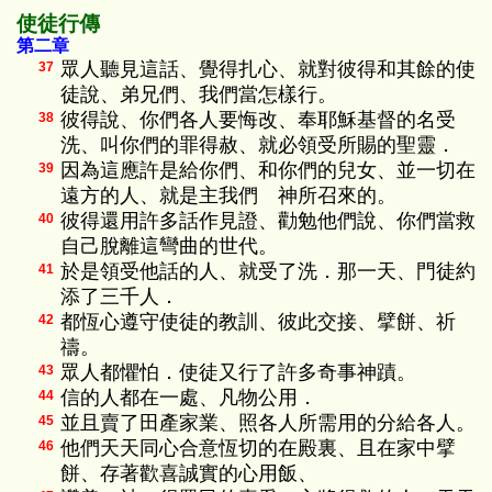
使徒行傳
第二章
眾人聽見這話、覺得扎心、就對彼得和其餘的使
37
徒說、弟兄們、我們當怎樣行。
彼得說、你們各人要悔改、奉耶穌基督的名受
38
洗、叫你們的罪得赦、就必領受所賜的聖靈．
因為這應許是給你們、和你們的兒女、並一切在
39
遠方的人、就是主我們 神所召來的。
彼得還用許多話作見證、勸勉他們說、你們當救
40
自己脫離這彎曲的世代。
於是領受他話的人、就受了洗．那一天、門徒約
41
添了三千人．
都恆心遵守使徒的教訓、彼此交接、擘餅、祈
42
禱。
眾人都懼怕．使徒又行了許多奇事神蹟。
43
信的人都在一處、凡物公用．
44
並且賣了田產家業、照各人所需用的分給各人。
45
他們天天同心合意恆切的在殿裏、且在家中擘
46
餅、存著歡喜誠實的心用飯、