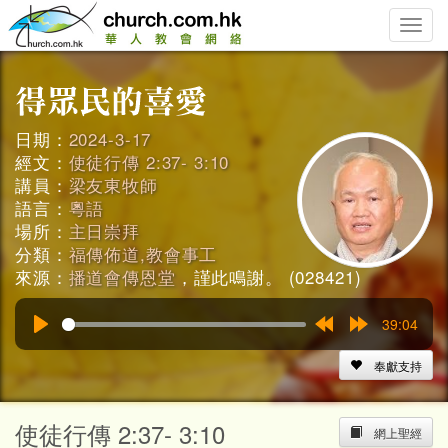
Toggle
naviga
日期：
2024-3-17
經文：
使徒行傳 2:37- 3:10
講員：
梁友東牧師
語言：
粵語
場所：
主日崇拜
分類：
福傳佈道,教會事工
來源：
播道會傳恩堂
，謹此鳴謝。 (028421)
39:04
Play
Rewind
Forward
15s
15s
奉獻支持
使徒行傳 2:37- 3:10
網上聖經