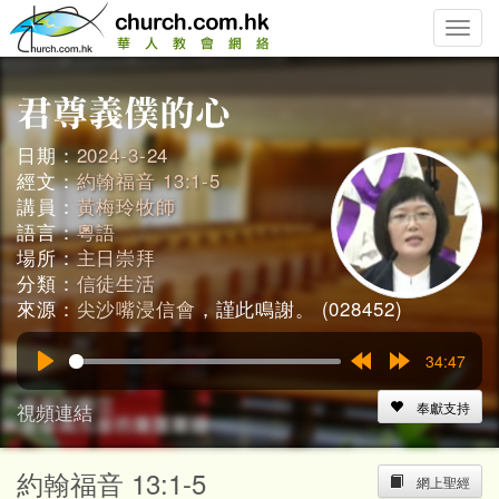
Toggle
naviga
日期：
2024-3-24
經文：
約翰福音 13:1-5
講員：
黃梅玲牧師
語言：
粵語
場所：
主日崇拜
分類：
信徒生活
來源：
尖沙嘴浸信會
，謹此鳴謝。 (028452)
34:47
Play
Rewind
Forward
15s
15s
視頻連結
奉獻支持
約翰福音 13:1-5
網上聖經