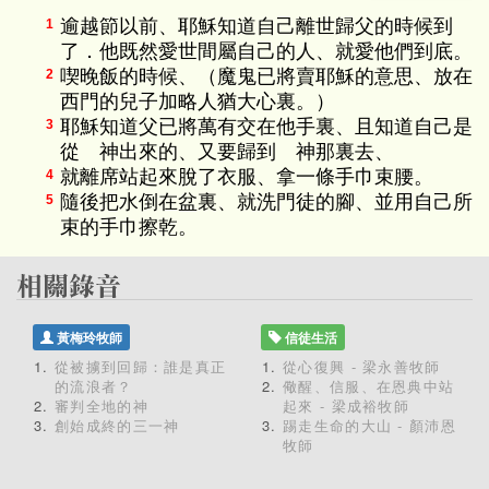
逾越節以前、耶穌知道自己離世歸父的時候到
1
了．他既然愛世間屬自己的人、就愛他們到底。
喫晚飯的時候、（魔鬼已將賣耶穌的意思、放在
2
西門的兒子加略人猶大心裏。）
耶穌知道父已將萬有交在他手裏、且知道自己是
3
從 神出來的、又要歸到 神那裏去、
就離席站起來脫了衣服、拿一條手巾束腰。
4
隨後把水倒在盆裏、就洗門徒的腳、並用自己所
5
束的手巾擦乾。
黃梅玲牧師
信徒生活
從被擄到回歸：誰是真正
從心復興 - 梁永善牧師
的流浪者？
儆醒、信服、在恩典中站
審判全地的神
起來 - 梁成裕牧師
創始成終的三一神
踢走生命的大山 - 顏沛恩
牧師