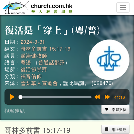
Toggle
naviga
日期：
2024-3-31
經文：
哥林多前書 15:17-19
講員：
趙崇健牧師
語言：
粵語
（
普通話翻譯
）
場所：
復活節崇拜
分類：
福音信仰
來源：
雪梨華人宣道會
，謹此鳴謝。 (028470)
41:16
Play
Rewind
Forward
15s
15s
視頻連結
奉獻支持
哥林多前書 15:17-19
網上聖經