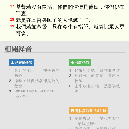
基督若沒有復活、你們的信便是徒然．你們仍在
17
罪裏。
就是在基督裏睡了的人也滅亡了。
18
我們若靠基督、只在今生有指望、就算比眾人更
19
可憐。
趙崇健牧師
福音信仰
審判的七印——神子民的
起來行走吧 - 梁紫健傳道
角色
神對死亡的答案 - 黃志文
撒狄：好像活著卻是死的
牧師
教會
主來收復失地 - 冼嘉琪牧
When Hope Returns
師
(英/粵)
哥林多前書 15:17-19
基督復活——復活的大能
- 梁錫強醫生
復活之道 - 羅錫堅牧師