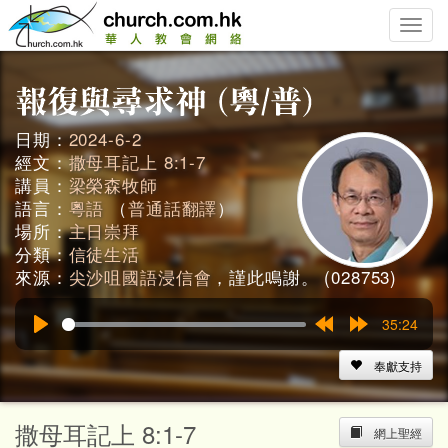
Toggle
naviga
日期：
2024-6-2
經文：
撒母耳記上 8:1-7
講員：
梁榮森牧師
語言：
粵語
（
普通話翻譯
）
場所：
主日崇拜
分類：
信徒生活
來源：
尖沙咀國語浸信會
，謹此鳴謝。 (028753)
35:24
Play
Rewind
Forward
15s
15s
奉獻支持
撒母耳記上 8:1-7
網上聖經