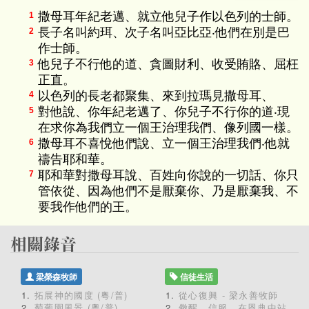
撒母耳年紀老邁、就立他兒子作以色列的士師。
1
長子名叫約珥、次子名叫亞比亞‧他們在別是巴
2
作士師。
他兒子不行他的道、貪圖財利、收受賄賂、屈枉
3
正直。
以色列的長老都聚集、來到拉瑪見撒母耳、
4
對他說、你年紀老邁了、你兒子不行你的道‧現
5
在求你為我們立一個王治理我們、像列國一樣。
撒母耳不喜悅他們說、立一個王治理我們‧他就
6
禱告耶和華。
耶和華對撒母耳說、百姓向你說的一切話、你只
7
管依從、因為他們不是厭棄你、乃是厭棄我、不
要我作他們的王。
梁榮森牧師
信徒生活
拓展神的國度 (粵/普)
從心復興 - 梁永善牧師
萄葡園風景 (粵/普)
儆醒、信服、在恩典中站