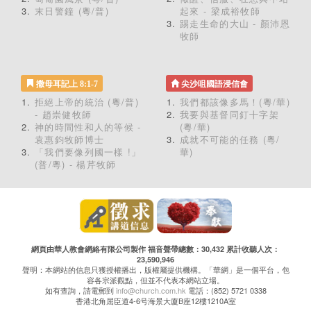
末日警鐘 (粵/普)
起來 - 梁成裕牧師
踢走生命的大山 - 顏沛恩
牧師
撒母耳記上 8:1-7
尖沙咀國語浸信會
拒絕上帝的統治 (粵/普)
我們都該像多馬！(粵/華)
- 趙崇健牧師
我要與基督同釘十字架
神的時間性和人的等候 -
(粵/華)
袁惠鈞牧師博士
成就不可能的任務 (粵/
「我們要像列國一樣 !」
華)
(普/粵) - 楊芹牧師
網頁由華人教會網絡有限公司製作 福音聲帶總數：30,432 累計收聽人次：
23,590,946
聲明：本網站的信息只獲授權播出，版權屬提供機構。「華網」是一個平台，包
容各宗派觀點，但並不代表本網站立場。
如有查詢，請電郵到
info@church.com.hk
電話：(852) 5721 0338
香港北角屈臣道4-6号海景大廈B座12樓1210A室