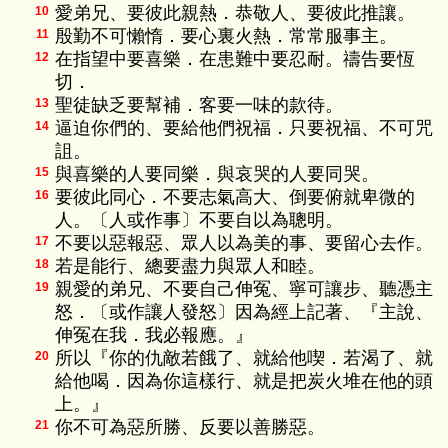
愛弟兄、要彼此親熱．恭敬人、要彼此推讓。
10
殷勤不可懶惰．要心裏火熱．常常服事主。
11
在指望中要喜樂．在患難中要忍耐。禱告要恆
12
切．
聖徒缺乏要幫補．客要一味的款待。
13
逼迫你們的、要給他們祝福．只要祝福、不可咒
14
詛。
與喜樂的人要同樂．與哀哭的人要同哭。
15
要彼此同心．不要志氣高大、倒要俯就卑微的
16
人。〔人或作事〕不要自以為聰明。
不要以惡報惡、眾人以為美的事、要留心去作。
17
若是能行、總要盡力與眾人和睦。
18
親愛的弟兄、不要自己伸冤、寧可讓步、聽憑主
19
怒．〔或作讓人發怒〕因為經上記著、『主說、
伸冤在我．我必報應。』
所以『你的仇敵若餓了、就給他喫．若渴了、就
20
給他喝．因為你這樣行、就是把炭火堆在他的頭
上。』
你不可為惡所勝、反要以善勝惡。
21