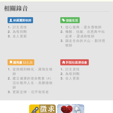
林羅麗斯牧師
信徒生活
討主喜悅
從心復興 - 梁永善牧師
為母則剛
儆醒、信服、在恩典中站
全人更新
起來 - 梁成裕牧師
踢走生命的大山 - 顏沛恩
牧師
羅馬書 12:1-21
阡陌社區浸信會
從倒模到轉化 - 羅旭生牧
討主喜悅
師
為母則剛
建立健康的使命教會 (4)
全人更新
活出敬拜人生 - 吳磐德牧
師
更新定律 - 伍宇衛長老