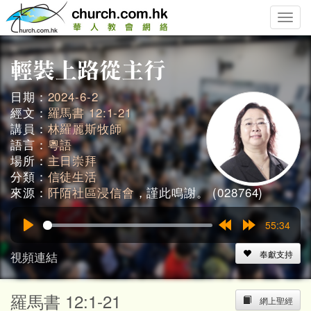
Toggle
naviga
日期：
2024-6-2
經文：
羅馬書 12:1-21
講員：
林羅麗斯牧師
語言：
粵語
場所：
主日崇拜
分類：
信徒生活
來源：
阡陌社區浸信會
，謹此鳴謝。 (028764)
55:34
Play
Rewind
Forward
15s
15s
視頻連結
奉獻支持
羅馬書 12:1-21
網上聖經