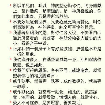
所以弟兄們、我以 神的慈悲勸你們、將身體獻
1
上、當作活祭、是聖潔的、是 神所喜悅的．你
們如此事奉、乃是理所當然的。
不要效法這個世界．只要心意更新而變化、叫你
2
們察驗何為 神的善良、純全可喜悅的旨意。
我憑著所賜我的恩、對你們各人說、不要看自己
3
過於所當看的．要照著 神所分給各人信心的大
小、看得合乎中道。
正如我們一個身子上有好些肢體、肢體也不都是
4
一樣的用處。
我們這許多人、在基督裏成為一身、互相聯絡作
5
肢體、也是如此。
按我們所得的恩賜、各有不同．或說豫言、就當
6
照著信心的程度說豫言．
或作執事、就當專一執事．或作教導的、就當專
7
一教導．
或作勸化的、就當專一勸化．施捨的、就當誠
8
實．治理的、就當殷勤．憐憫人的、就當甘心。
愛人不可虛假、惡要厭惡、善要親近。
9