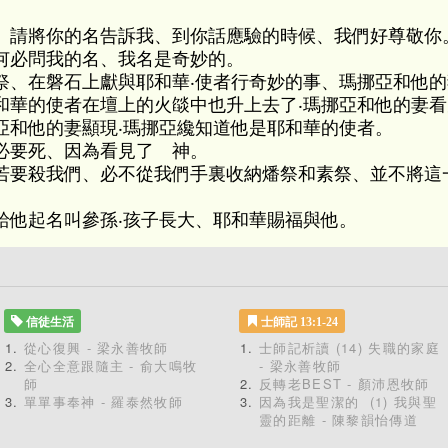
、請將你的名告訴我、到你話應驗的時候、我們好尊敬你
何必問我的名、我名是奇妙的。
祭、在磐石上獻與耶和華‧使者行奇妙的事、瑪挪亞和他的
和華的使者在壇上的火燄中也升上去了‧瑪挪亞和他的妻
亞和他的妻顯現‧瑪挪亞纔知道他是耶和華的使者。
必要死、因為看見了 神。
若要殺我們、必不從我們手裏收納燔祭和素祭、並不將這
給他起名叫參孫‧孩子長大、耶和華賜福與他。
信徒生活
士師記 13:1-24
從心復興 - 梁永善牧師
士師記析讀 (14) 失職的家庭
全心全意跟隨主 - 俞大鳴牧
- 梁永善牧師
師
反轉老BEST - 顏沛恩牧師
單單事奉神 - 羅泰然牧師
因為我是聖潔的 (1) 我與聖
靈的距離 - 陳黎韻怡傳道