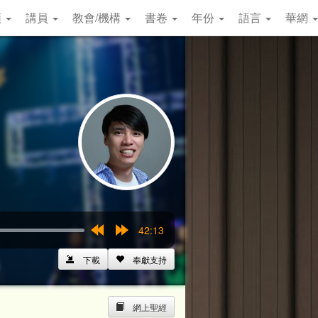
類
講員
教會/機構
書卷
年份
語言
華網
42:13
Rewind
Forward
15s
15s
下載
奉獻支持
網上聖經