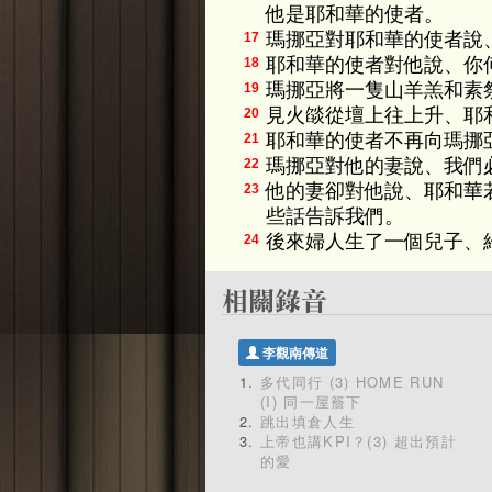
他是耶和華的使者。
瑪挪亞對耶和華的使者說
17
耶和華的使者對他說、你
18
瑪挪亞將一隻山羊羔和素
19
見火燄從壇上往上升、耶
20
耶和華的使者不再向瑪挪
21
瑪挪亞對他的妻說、我們
22
他的妻卻對他說、耶和華
23
些話告訴我們。
後來婦人生了一個兒子、
24
李觀南傳道
多代同行 (3) HOME RUN
(I) 同一屋簷下
跳出填倉人生
上帝也講KPI？(3) 超出預計
的愛