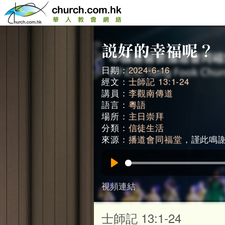
日期：
2024-6-16
經文：
士師記 13:1-24
講員：
李觀南傳道
語言：
粵語
場所：
主日崇拜
分類：
信徒生活
來源：
播道會同福堂
，謹此鳴謝。
Play
視頻連結
士師記 13:1-24