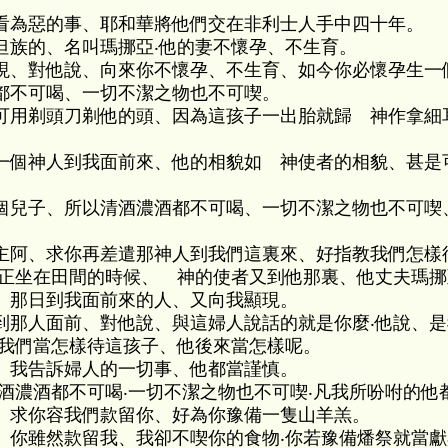
看為惡的事、耶和華將他們交在非利士人手中四十年。
但族的、名叫瑪挪亞‧他的妻不懷孕、不生育。
現、對他說、向來你不懷孕、不生育、如今你必懷孕生一個
都不可喝、一切不潔之物也不可喫。
可用剃頭刀剃他的頭、因為這孩子一出胎就歸 神作拿細
一個神人到我面前來、他的相貌如 神使者的相貌、甚是
個兒子、所以清酒濃酒都不可喝、一切不潔之物也不可喫
主阿、求你再差遣那神人到我們這裏來、好指教我們怎樣
正坐在田間的時候、 神的使者又到他那裏、他丈夫瑪挪
、那日到我面前來的人、又向我顯現。
到那人面前、對他說、與這婦人說話的就是你麼‧他說、是
‧我們當怎樣待這孩子、他後來當怎樣呢。
、我告訴婦人的一切事、他都當謹慎。
酒濃酒都不可喝‧一切不潔之物也不可喫‧凡我所吩咐的他
、求你容我們款留你、好為你豫備一隻山羊羔。
、你雖然款留我、我卻不喫你的食物‧你若豫備燔祭就當