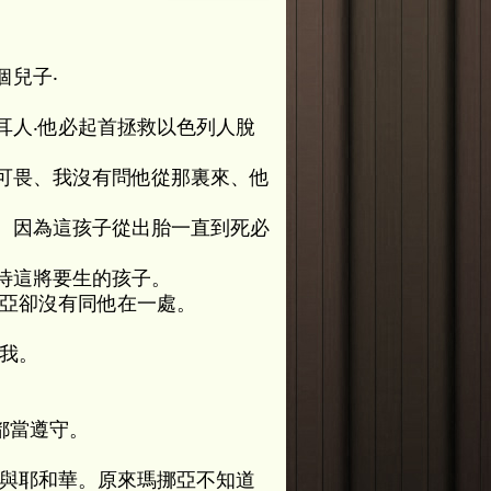
兒子‧
耳人‧他必起首拯救以色列人脫
可畏、我沒有問他從那裏來、他
、因為這孩子從出胎一直到死必
待這將要生的孩子。
亞卻沒有同他在一處。
我。
都當遵守。
獻與耶和華。原來瑪挪亞不知道