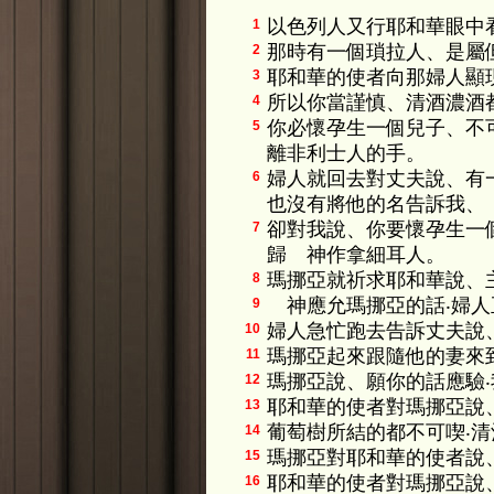
以色列人又行耶和華眼中
1
那時有一個瑣拉人、是屬
2
耶和華的使者向那婦人顯
3
所以你當謹慎、清酒濃酒
4
你必懷孕生一個兒子、不
5
離非利士人的手。
婦人就回去對丈夫說、有
6
也沒有將他的名告訴我、
卻對我說、你要懷孕生一
7
歸 神作拿細耳人。
瑪挪亞就祈求耶和華說、
8
神應允瑪挪亞的話‧婦人
9
婦人急忙跑去告訴丈夫說
10
瑪挪亞起來跟隨他的妻來
11
瑪挪亞說、願你的話應驗
12
耶和華的使者對瑪挪亞說
13
葡萄樹所結的都不可喫‧清
14
瑪挪亞對耶和華的使者說
15
耶和華的使者對瑪挪亞說
16