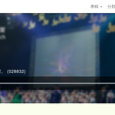
專輯
分
 (028832)