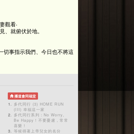
。
妻觀看‧
看見、就俯伏於地。
一切事指示我們、今日也不將這
播道會同福堂
多代同行 (3) HOME RUN
(III) 幸福這一家
多代同行系列：No Worry,
Be Happy！不要憂慮，常常
喜樂！
等候得著上帝兒女的名分