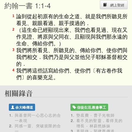
約翰一書 1:1-4
網上聖經
論到從起初原有的生命之道、就是我們所聽見所
1
看見、親眼看過、親手摸過的．
（這生命已經顯現出來、我們也看見過、現在又
2
作見證、將原與父同在、且顯現與我們那永遠的
生命、傳給你們。）
我們將所看見、所聽見的、傳給你們、使你們與
3
我們相交．我們乃是與父並他兒子耶穌基督相交
的．
我們將這些話寫給你們、使你們〔有古卷作我
4
們〕的喜樂充足。
余大峰傳道
信徒生活,教會事工
與基督同一心思心志的合
墊底費 - 曹子光牧師
一表現
看不見的聖靈，看得見的
同感一靈、突破規限的合
增長 - 林蔚然姊妹
一
真同伴 - 郭建恩傳道