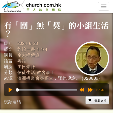
Toggle
naviga
日期：
2024-6-23
經文：
約翰一書 1:1-4
講員：
余大峰傳道
語言：
粵語
場所：
主日崇拜
分類：
信徒生活,教會事工
來源：
澳洲播道會靈福堂
，謹此鳴謝。 (028839)
35:46
Play
Rewind
Forward
15s
15s
視頻連結
奉獻支持