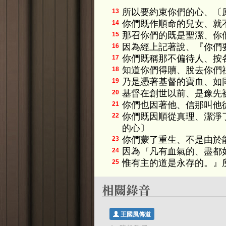
所以要約束你們的心、〔
13
你們既作順命的兒女、就
14
那召你們的既是聖潔、你
15
因為經上記著說、『你們
16
你們既稱那不偏待人、按
17
知道你們得贖、脫去你們
18
乃是憑著基督的寶血、如
19
基督在創世以前、是豫先
20
你們也因著他、信那叫他
21
你們既因順從真理、潔淨
22
的心〕
你們蒙了重生、不是由於
23
因為『凡有血氣的、盡都
24
惟有主的道是永存的。』
25
王國風傳道