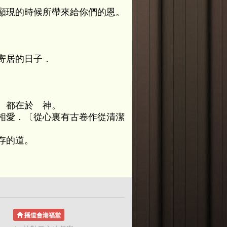
顯現的時候所帶來給你們的恩。
寄居的日子．
、都在於 神。
相愛．〔從心裏有古卷作從清潔
存的道。
播道會港福堂