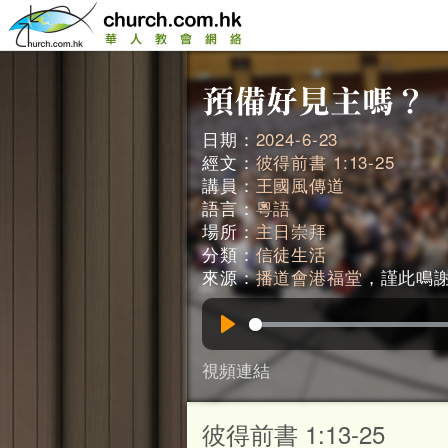
日期：
2024-6-23
經文：
彼得前書 1:13-25
講員：
王國風傳道
語言：
粵語
場所：
主日崇拜
分類：
信徒生活
來源：
播道會港福堂
，謹此鳴謝。
Play
視頻連結
彼得前書 1:13-25