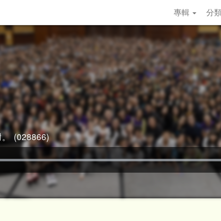
專輯
分
 (028866)