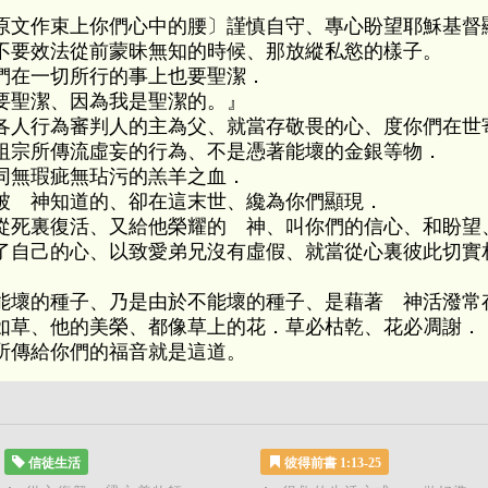
原文作束上你們心中的腰〕謹慎自守、專心盼望耶穌基督
不要效法從前蒙昧無知的時候、那放縱私慾的樣子。
們在一切所行的事上也要聖潔．
要聖潔、因為我是聖潔的。』
各人行為審判人的主為父、就當存敬畏的心、度你們在世
祖宗所傳流虛妄的行為、不是憑著能壞的金銀等物．
同無瑕疵無玷污的羔羊之血．
被 神知道的、卻在這末世、纔為你們顯現．
從死裏復活、又給他榮耀的 神、叫你們的信心、和盼望
了自己的心、以致愛弟兄沒有虛假、就當從心裏彼此切實
能壞的種子、乃是由於不能壞的種子、是藉著 神活潑常
如草、他的美榮、都像草上的花．草必枯乾、花必凋謝．
所傳給你們的福音就是這道。
信徒生活
彼得前書 1:13-25