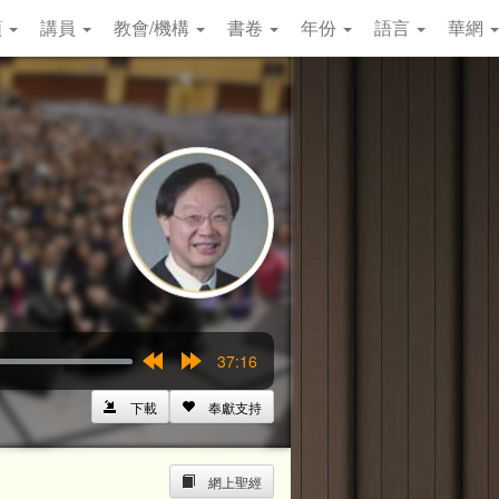
類
講員
教會/機構
書卷
年份
語言
華網
37:16
Rewind
Forward
15s
15s
下載
奉獻支持
網上聖經