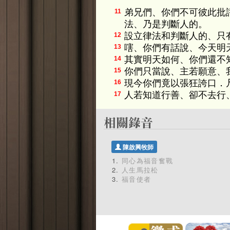
弟兄們、你們不可彼此批
11
法、乃是判斷人的。
設立律法和判斷人的、只
12
嗐、你們有話說、今天明
13
其實明天如何、你們還不
14
你們只當說、主若願意、
15
現今你們竟以張狂誇口．
16
人若知道行善、卻不去行
17
陳啟興牧師
同心為福音奮戰
人生馬拉松
福音使者