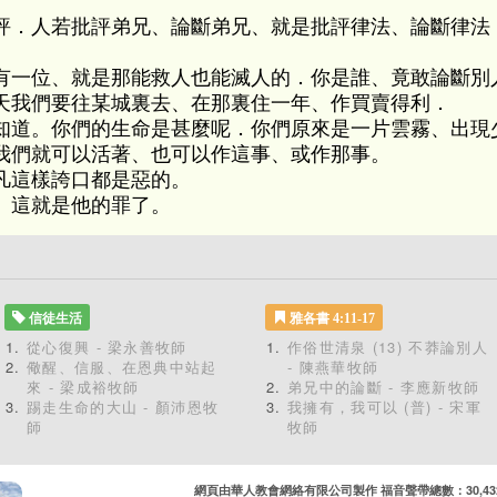
評．人若批評弟兄、論斷弟兄、就是批評律法、論斷律法
有一位、就是那能救人也能滅人的．你是誰、竟敢論斷別
天我們要往某城裏去、在那裏住一年、作買賣得利．
知道。你們的生命是甚麼呢．你們原來是一片雲霧、出現
我們就可以活著、也可以作這事、或作那事。
凡這樣誇口都是惡的。
、這就是他的罪了。
信徒生活
雅各書 4:11-17
從心復興 - 梁永善牧師
作俗世清泉 (13) 不莽論別人
儆醒、信服、在恩典中站起
- 陳燕華牧師
來 - 梁成裕牧師
弟兄中的論斷 - 李應新牧師
踢走生命的大山 - 顏沛恩牧
我擁有，我可以 (普) - 宋軍
師
牧師
網頁由華人教會網絡有限公司製作 福音聲帶總數：30,432 累