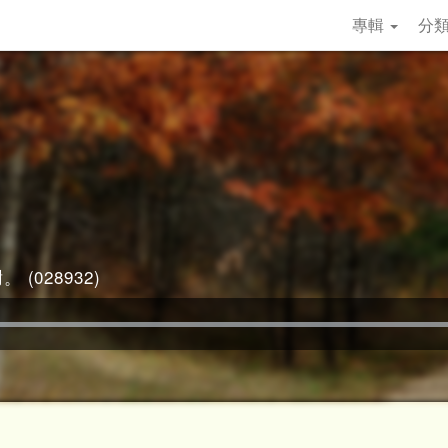
專輯
分
 (028932)