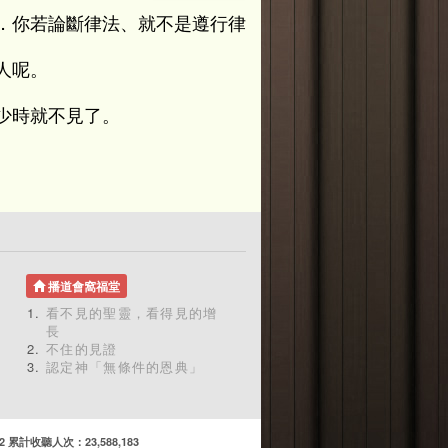
．你若論斷律法、就不是遵行律
人呢。
少時就不見了。
播道會窩福堂
看不見的聖靈，看得見的增
長
不住的見證
認定神「無條件的恩典」
計收聽人次：23,588,183