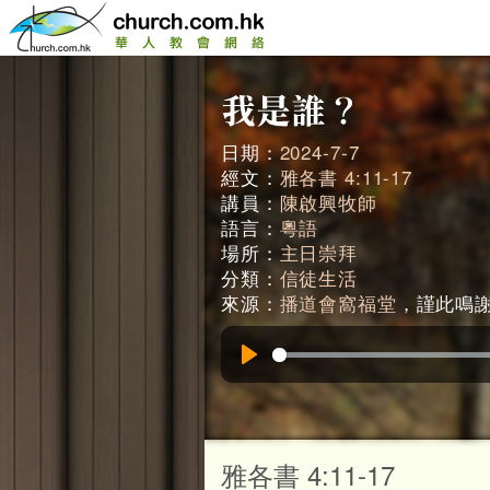
日期：
2024-7-7
經文：
雅各書 4:11-17
講員：
陳啟興牧師
語言：
粵語
場所：
主日崇拜
分類：
信徒生活
來源：
播道會窩福堂
，謹此鳴謝。
Play
雅各書 4:11-17