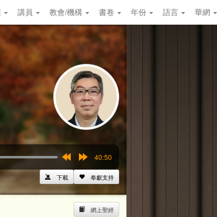
類
講員
教會/機構
書卷
年份
語言
華網
40:50
Rewind
Forward
15s
15s
下載
奉獻支持
網上聖經