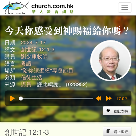
Toggle
naviga
日期：
2024-7-17
經文：
創世記 12:1-3
講員：
劉少康牧師
語言：
粵語
場所：
"陪你讀聖經"專題節目
分類：
信徒生活
來源：
講員
，謹此鳴謝。 (028952)
17:02
Play
Rewind
Forward
15s
15s
奉獻支持
創世記 12:1-3
網上聖經