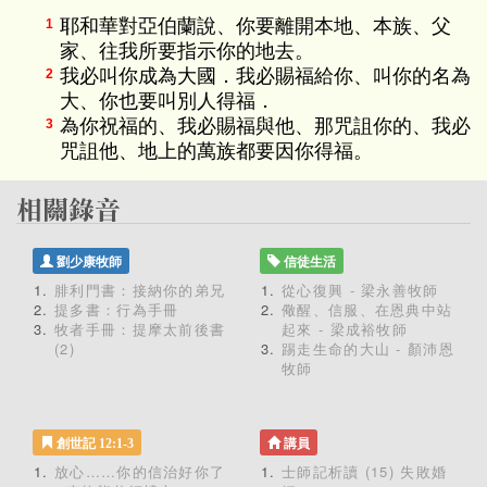
耶和華對亞伯蘭說、你要離開本地、本族、父
1
家、往我所要指示你的地去。
我必叫你成為大國．我必賜福給你、叫你的名為
2
大、你也要叫別人得福．
為你祝福的、我必賜福與他、那咒詛你的、我必
3
咒詛他、地上的萬族都要因你得福。
劉少康牧師
信徒生活
腓利門書：接納你的弟兄
從心復興 - 梁永善牧師
提多書：行為手冊
儆醒、信服、在恩典中站
牧者手冊：提摩太前後書
起來 - 梁成裕牧師
(2)
踢走生命的大山 - 顏沛恩
牧師
創世記 12:1-3
講員
放心……你的信治好你了
士師記析讀 (15) 失敗婚