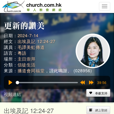
Toggle
naviga
日期：
2024-7-14
經文：
出埃及記 12:24-27
講員：
毛譚美虹傳道
語言：
粵語
場所：
主日崇拜
分類：
信徒生活
來源：
播道會同福堂
，謹此鳴謝。 (028956)
39:56
Play
Rewind
Forward
15s
15s
視頻連結
奉獻支持
出埃及記 12:24-27
網上聖經