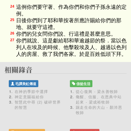
這例你們要守著、作為你們和你們子孫永遠的定
24
例。
日後你們到了耶和華按著所應許賜給你們的那
25
地、就要守這禮。
你們的兒女問你們說、行這禮是甚麼意思。
26
你們就說、這是獻給耶和華逾越節的祭．當以色
27
列人在埃及的時候、他擊殺埃及人、越過以色列
人的房屋、救了我們各家。於是百姓低頭下拜。
毛譚美虹傳道
信徒生活
在神的季節中選擇
從心復興 - 梁永善牧師
神定意賜福給你
儆醒、信服、在恩典中站
智慧此中尋 (2) 破碎世界
起來 - 梁成裕牧師
的智慧
踢走生命的大山 - 顏沛恩
牧師