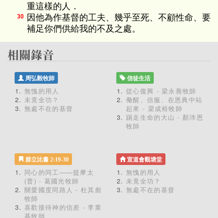
重這樣的人．
因他為作基督的工夫、幾乎至死、不顧性命、要
30
補足你們供給我的不及之處。
周弘毅牧師
信徒生活
無愧的用人
從心復興 - 梁永善牧師
未竟全功？
儆醒、信服、在恩典中站
無處不在的基督
起來 - 梁成裕牧師
踢走生命的大山 - 顏沛恩
牧師
腓立比書 2:19-30
宣道會觀塘堂
同心的同工——提摩太
無愧的用人
(普) - 葛國光牧師
未竟全功？
關愛國度同路人 - 杜其彪
無處不在的基督
牧師
喜歡接待神的信差 - 李業
基牧師