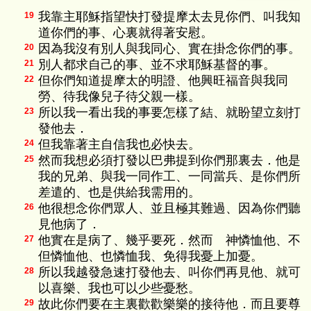
我靠主耶穌指望快打發提摩太去見你們、叫我知
19
道你們的事、心裏就得著安慰。
因為我沒有別人與我同心、實在掛念你們的事。
20
別人都求自己的事、並不求耶穌基督的事。
21
但你們知道提摩太的明證、他興旺福音與我同
22
勞、待我像兒子待父親一樣。
所以我一看出我的事要怎樣了結、就盼望立刻打
23
發他去．
但我靠著主自信我也必快去。
24
然而我想必須打發以巴弗提到你們那裏去．他是
25
我的兄弟、與我一同作工、一同當兵、是你們所
差遣的、也是供給我需用的。
他很想念你們眾人、並且極其難過、因為你們聽
26
見他病了．
他實在是病了、幾乎要死．然而 神憐恤他、不
27
但憐恤他、也憐恤我、免得我憂上加憂。
所以我越發急速打發他去、叫你們再見他、就可
28
以喜樂、我也可以少些憂愁。
故此你們要在主裏歡歡樂樂的接待他．而且要尊
29