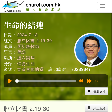
Toggle
naviga
日期：
2024-7-13
經文：
腓立比書 2:19-30
講員：
周弘毅牧師
語言：
粵語
場所：
週六崇拜
分類：
信徒生活
來源：
宣道會觀塘堂
，謹此鳴謝。 (028964)
38:55
Play
Rewind
Forward
15s
15s
奉獻支持
腓立比書 2:19-30
網上聖經