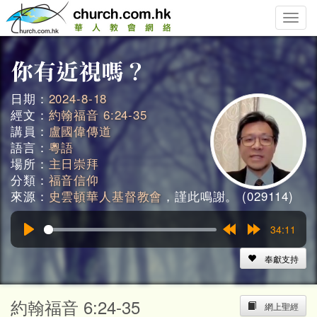
Toggle
naviga
日期：
2024-8-18
經文：
約翰福音 6:24-35
講員：
盧國偉傳道
語言：
粵語
場所：
主日崇拜
分類：
福音信仰
來源：
史雲頓華人基督教會
，謹此鳴謝。 (029114)
34:11
Play
Rewind
Forward
15s
15s
奉獻支持
約翰福音 6:24-35
網上聖經