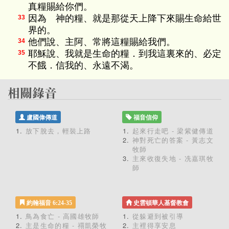
真糧賜給你們。
因為 神的糧、就是那從天上降下來賜生命給世
33
界的。
他們說、主阿、常將這糧賜給我們。
34
耶穌說、我就是生命的糧．到我這裏來的、必定
35
不餓．信我的、永遠不渴。
盧國偉傳道
福音信仰
放下脫去，輕裝上路
起來行走吧 - 梁紫健傳道
神對死亡的答案 - 黃志文
牧師
主來收復失地 - 冼嘉琪牧
師
約翰福音 6:24-35
史雲頓華人基督教會
鳥為食亡 - 高國雄牧師
從躲避到被引導
主是生命的糧 - 禤凱榮牧
主裡得享安息