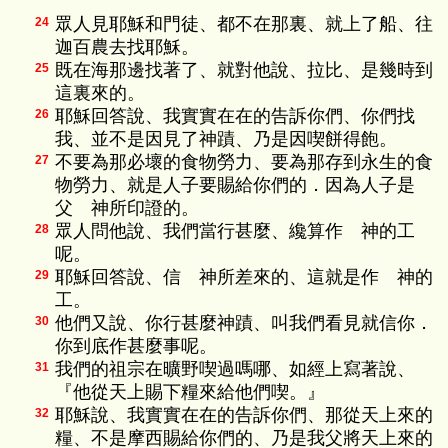
眾人見耶穌和門徒、都不在那裏、就上了船、往
24
迦百農去找耶穌。
既在海那邊找著了、就對他說、拉比、是幾時到
25
這裏來的。
耶穌回答說、我實實在在的告訴你們、你們找
26
我、並不是因見了神蹟、乃是因喫餅得飽。
不要為那必壞的食物勞力、要為那存到永生的食
27
物勞力、就是人子要賜給你們的．因為人子是
父 神所印證的。
眾人問他說、我們當行甚麼、纔算作 神的工
28
呢。
耶穌回答說、信 神所差來的、這就是作 神的
29
工。
他們又說、你行甚麼神蹟、叫我們看見就信你．
30
你到底作甚麼事呢。
我們的祖宗在曠野喫過嗎哪、如經上寫著說、
31
『他從天上賜下糧來給他們喫。』
耶穌說、我實實在在的告訴你們、那從天上來的
32
糧、不是摩西賜給你們的、乃是我父將天上來的