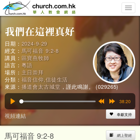
Toggle
naviga
日期：
2024-9-29
經文：
馬可福音 9:2-8
講員：
區寶燕牧師
語言：
粵語
場所：
主日崇拜
分類：
福音信仰,信徒生活
來源：
播道會太古城堂
，謹此鳴謝。 (029265)
38:20
Play
Rewind
Forward
15s
15s
視頻連結
奉獻支持
馬可福音 9:2-8
網上聖經