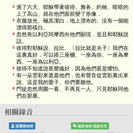
過了六天、耶穌帶著彼得、雅各、約翰、暗暗的
2
上了高山、就在他們面前變了形像．
衣服放光、極其潔白．地上漂布的、沒有一個能
3
漂得那樣白。
忽然有以利亞同摩西向他們顯現．並且和耶穌說
4
話。
彼得對耶穌說、拉比、〔拉比就是夫子〕我們在
5
這裏真好．可以搭三座棚、一座為你、一座為摩
西、一座為以利亞。
彼得不知道說甚麼纔好．因為他們甚是懼怕。
6
有一朵雲彩來遮蓋他們．也有聲音從雲彩裏出來
7
說、這是我的愛子、你們要聽他。
門徒忽然周圍一看、不再見一人、只見耶穌同他
8
們在那裏。
區寶燕牧師
福音信仰,信徒生活