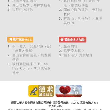
祈禱出來的盼望
唔好拜錯神 (1) 敬拜•生
為己無所求，為神求所有
活 - 廖樂明傳道
崇拜中的詩歌
開啟心眼的禱告 - 吳彩虹
牧師
有靠山，活得帥！ - 林玉
英牧師
馬可福音 9:2-8
播道會太古城堂
不一見人，只見耶穌 (普)
生命的糧
- 曾興才牧師
你要痊愈嗎？
登山變像的意義 - 劉迦祈
賜下活水 真實敬拜
傳道
以利亞已經來了 Elijah
Has Come - 李均熊牧師
博士
網頁由華人教會網絡有限公司製作 福音聲帶總數：30,432 累計收聽人次：
23,591,499
聲明：本網站的信息只獲授權播出，版權屬提供機構。「華網」是一個平台，包