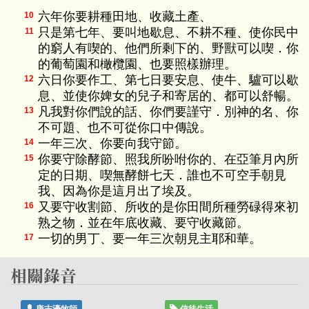
六年你要耕種田地、收藏土產、
10
只是第七年、要叫地歇息、不耕不種、使你民中
11
的窮人有喫的、他們所剩下的、野獸可以喫．你
的葡萄園和橄欖園、也要照樣辦理。
六日你要作工、第七日要安息、使牛、驢可以歇
12
息、並使你婢女的兒子和寄居的、都可以舒暢。
凡我對你們說的話、你們要謹守．別神的名、你
13
不可題、也不可從你口中傳說。
一年三次、你要向我守節。
14
你要守除酵節、照我所吩咐你的、在亞筆月內所
15
定的日期、喫無酵餅七天．誰也不可空手朝見
我、因為你是這月出了埃及。
又要守收割節、所收的是你田間所種勞碌得來初
16
熟之物．並在年底收藏、要守收藏節。
一切的男丁、要一年三次朝見主耶和華。
17