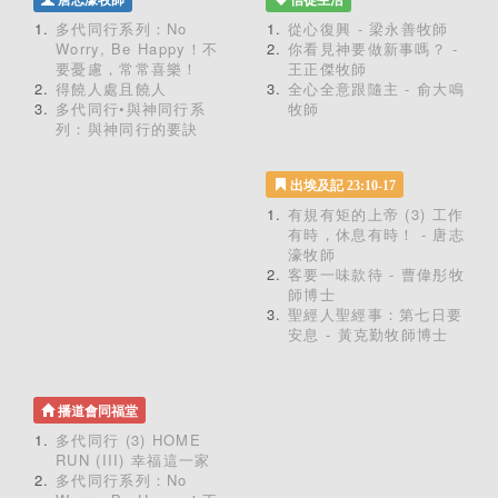
唐志濠牧師
信徒生活
多代同行系列：No
從心復興 - 梁永善牧師
Worry, Be Happy！不
你看見神要做新事嗎？ -
要憂慮，常常喜樂！
王正傑牧師
得饒人處且饒人
全心全意跟隨主 - 俞大鳴
多代同行•與神同行系
牧師
列：與神同行的要訣
出埃及記 23:10-17
有規有矩的上帝 (3) 工作
有時，休息有時！ - 唐志
濠牧師
客要一味款待 - 曹偉彤牧
師博士
聖經人聖經事：第七日要
安息 - 黃克勤牧師博士
播道會同福堂
多代同行 (3) HOME
RUN (III) 幸福這一家
多代同行系列：No