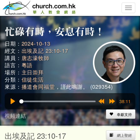
Toggle
naviga
日期：
2024-10-13
經文：
出埃及記 23:10-17
講員：
唐志濠牧師
語言：
粵語
場所：
主日崇拜
分類：
信徒生活
來源：
播道會同福堂
，謹此鳴謝。 (029354)
38:11
Play
Rewind
Forward
15s
15s
視頻連結
奉獻支持
出埃及記 23:10-17
網上聖經