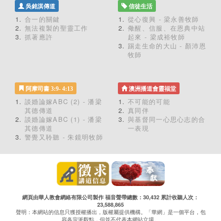
吳銘淇傳道
信徒生活
合一的關鍵
從心復興 - 梁永善牧師
無法複製的聖靈工作
儆醒、信服、在恩典中站
抓著應許
起來 - 梁成裕牧師
踢走生命的大山 - 顏沛恩
牧師
阿摩司書 3:9- 4:13
澳洲播道會靈福堂
談婚論嫁ABC (2) - 潘梁
不可能的可能
其德傳道
真同伴
談婚論嫁ABC (1) - 潘梁
與基督同一心思心志的合
其德傳道
一表現
警覺又聆聽 - 朱鏡明牧師
網頁由華人教會網絡有限公司製作 福音聲帶總數：30,432 累計收聽人次：
23,588,865
聲明：本網站的信息只獲授權播出，版權屬提供機構。「華網」是一個平台，包
容各宗派觀點，但並不代表本網站立場。