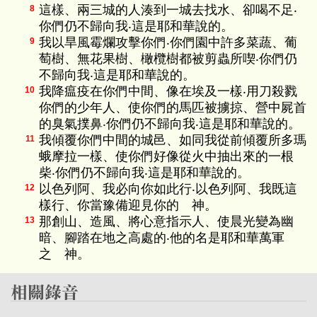
這樣、兩三城的人湊到一城去找水、卻喝不足‧
8
你們仍不歸向我‧這是耶和華說的。
我以旱風霉爛攻擊你們‧你們園中許多菜蔬、葡
9
萄樹、無花果樹、橄欖樹都被剪蟲所喫‧你們仍
不歸向我‧這是耶和華說的。
我降瘟疫在你們中間、像在埃及一樣‧用刀殺戮
10
你們的少年人、使你們的馬匹被擄掠、營中屍首
的臭氣撲鼻‧你們仍不歸向我‧這是耶和華說的。
我傾覆你們中間的城邑、如同我從前傾覆所多瑪
11
蛾摩拉一樣、使你們好像從火中抽出來的一根
柴‧你們仍不歸向我‧這是耶和華說的。
以色列阿、我必向你如此行‧以色列阿、我既這
12
樣行、你當豫備迎見你的 神。
那創山、造風、將心意指示人、使晨光變為幽
13
暗、腳踏在地之高處的‧他的名是耶和華萬軍
之 神。