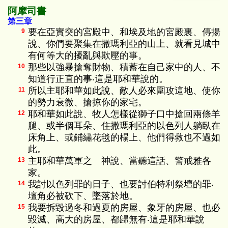
阿摩司書
第三章
要在亞實突的宮殿中、和埃及地的宮殿裏、傳揚
9
說、你們要聚集在撒瑪利亞的山上、就看見城中
有何等大的擾亂與欺壓的事。
那些以強暴搶奪財物、積蓄在自己家中的人、不
10
知道行正直的事‧這是耶和華說的。
所以主耶和華如此說、敵人必來圍攻這地、使你
11
的勢力衰微、搶掠你的家宅。
耶和華如此說、牧人怎樣從獅子口中搶回兩條羊
12
腿、或半個耳朵、住撒瑪利亞的以色列人躺臥在
床角上、或鋪繡花毯的榻上、他們得救也不過如
此。
主耶和華萬軍之 神說、當聽這話、警戒雅各
13
家。
我討以色列罪的日子、也要討伯特利祭壇的罪‧
14
壇角必被砍下、墜落於地。
我要拆毀過冬和過夏的房屋、象牙的房屋、也必
15
毀滅、高大的房屋、都歸無有‧這是耶和華說