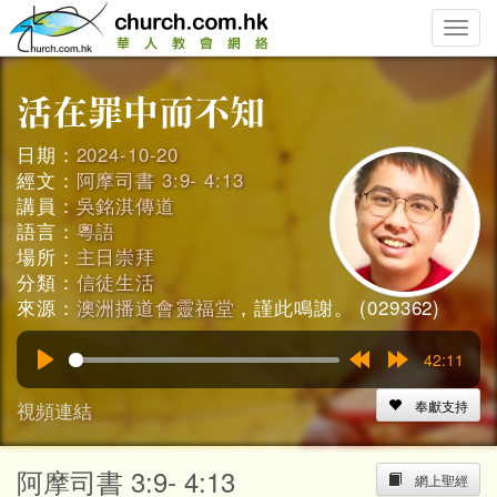
Toggle
naviga
日期：
2024-10-20
經文：
阿摩司書 3:9- 4:13
講員：
吳銘淇傳道
語言：
粵語
場所：
主日崇拜
分類：
信徒生活
來源：
澳洲播道會靈福堂
，謹此鳴謝。 (029362)
42:11
Play
Rewind
Forward
15s
15s
視頻連結
奉獻支持
阿摩司書 3:9- 4:13
網上聖經