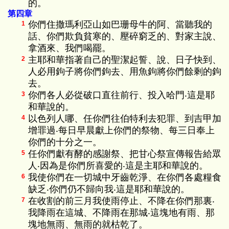
的。
第四章
你們住撒瑪利亞山如巴珊母牛的阿、當聽我的
1
話、你們欺負貧寒的、壓碎窮乏的、對家主說、
拿酒來、我們喝罷。
主耶和華指著自己的聖潔起誓、說、日子快到、
2
人必用鉤子將你們鉤去、用魚鉤將你們餘剩的鉤
去。
你們各人必從破口直往前行、投入哈門‧這是耶
3
和華說的。
以色列人哪、任你們往伯特利去犯罪、到吉甲加
4
增罪過‧每日早晨獻上你們的祭物、每三日奉上
你們的十分之一。
任你們獻有酵的感謝祭、把甘心祭宣傳報告給眾
5
人‧因為是你們所喜愛的‧這是主耶和華說的。
我使你們在一切城中牙齒乾淨、在你們各處糧食
6
缺乏‧你們仍不歸向我‧這是耶和華說的。
在收割的前三月我使雨停止、不降在你們那裏‧
7
我降雨在這城、不降雨在那城‧這塊地有雨、那
塊地無雨、無雨的就枯乾了。