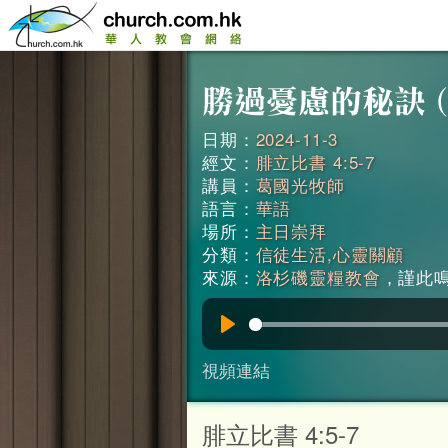
日期：
2024-11-3
經文：
腓立比書 4:5-7
講員：
葛國光牧師
語言：
華語
場所：
主日崇拜
分類：
信徒生活,心靈關顧
來源：
洛杉磯靈糧教會
，謹此鳴謝
Play
視頻連結
腓立比書 4:5-7