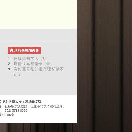
洛杉磯靈糧教會
喚醒無知的人 (2)
無情世界有情天 (華)
為何基督徒知道真理卻做不
到？
計收聽人次：23,590,773
台，包容各宗派觀點，但並不代表本網站立場。
(852) 5721 0338
1210A室