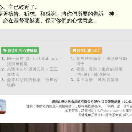
心。主已經近了。
藉著禱告、祈求、和感謝、將你們所要的告訴 神。
必在基督耶穌裏、保守你們的心懷意念。
信徒生活,心靈關顧
腓立比書 4:5-7
同一個神 (3) Faithfulness -
在主裡得滿足 - 張健庭牧師
沈炳華傳道
博士
患難中的盼望與安慰 - 王正
喜樂，喜樂：生命的顛覆
傑牧師
(粵/華) - 陳淳牧師
憂慮和悲觀的解藥 - 招世超
靠主喜樂 - 陳雅莉傳道
牧師
網頁由華人教會網絡有限公司製作 福音聲帶總數：30,432 累
聲明：本網站的信息只獲授權播出，版權屬提供機構。「華網」是一個平
如有查詢，請電郵到
info@church.com.hk
電話：
香港北角屈臣道4-6号海景大廈B座12樓