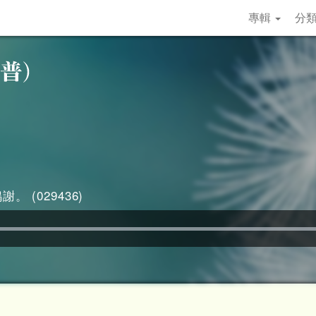
專輯
分
。 (029436)