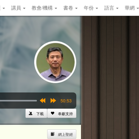
類
講員
教會/機構
書卷
年份
語言
華網
50:53
Rewind
Forward
15s
15s
下載
奉獻支持
網上聖經