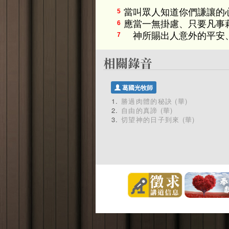
當叫眾人知道你們謙讓的
5
應當一無掛慮、只要凡事
6
神所賜出人意外的平安、
7
葛國光牧師
勝過肉體的秘訣 (華)
自由的真諦 (華)
切望神的日子到來 (華)