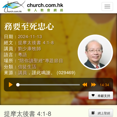
Toggle
naviga
日期：
2024-11-13
經文：
提摩太後書 4:1-8
講員：
劉少康牧師
語言：
粵語
場所：
"陪你讀聖經"專題節目
分類：
信徒生活
來源：
講員
，謹此鳴謝。 (029469)
14:34
Play
Rewind
Forward
15s
15s
奉獻支持
提摩太後書 4:1-8
網上聖經