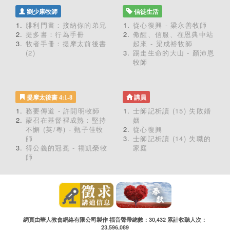
劉少康牧師
信徒生活
腓利門書：接納你的弟兄
從心復興 - 梁永善牧師
提多書：行為手冊
儆醒、信服、在恩典中站
牧者手冊：提摩太前後書
起來 - 梁成裕牧師
(2)
踢走生命的大山 - 顏沛恩
牧師
提摩太後書 4:1-8
講員
務要傳道 - 許開明牧師
士師記析讀 (15) 失敗婚
蒙召在基督裡成熟：堅持
姻
不懈 (英/粵) - 甄子佳牧
從心復興
師
士師記析讀 (14) 失職的
得公義的冠冕 - 禤凱榮牧
家庭
師
網頁由華人教會網絡有限公司製作 福音聲帶總數：30,432 累計收聽人次：
23,596,089