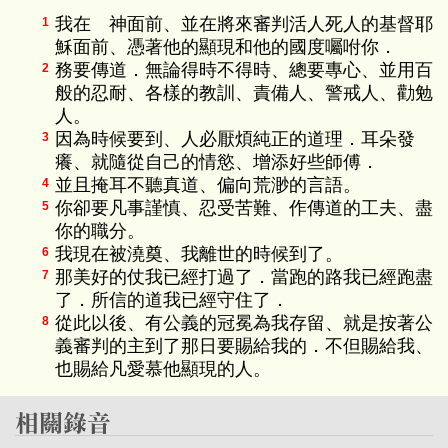
我在 神面前、並在將來審判活人死人的基督耶
1
穌面前、憑著他的顯現和他的國度囑咐你．
務要傳道．無論得時不得時、總要專心、並用百
2
般的忍耐、各樣的教訓、責備人、警戒人、勸勉
人。
因為時候要到、人必厭煩純正的道理．耳朵發
3
癢、就隨從自己的情慾、增添好些師傅．
並且掩耳不聽真道、偏向荒渺的言語。
4
你卻要凡事謹慎、忍受苦難、作傳道的工夫、盡
5
你的職分。
我現在被澆奠、我離世的時候到了。
6
那美好的仗我已經打過了．當跑的路我已經跑盡
7
了．所信的道我已經守住了．
從此以後、有公義的冠冕為我存留、就是按著公
8
義審判的主到了那日要賜給我的．不但賜給我、
也賜給凡愛慕他顯現的人。