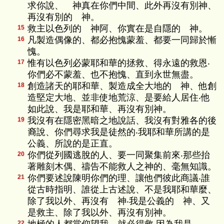
求你說、 神真在你們中間、此外再沒有別神、
再沒有別的 神。
救主以色列的 神阿、你實在是自隱的 神。
15
凡製造偶像的、都必抱愧蒙羞、都要一同歸於慚
16
愧。
惟有以色列必蒙耶和華的拯救、得永遠的救恩‧
17
你們必不蒙羞、也不抱愧、直到永世無盡。
創造諸天的耶和華、製造成全大地的 神、他創
18
造堅定大地、並非使地荒涼、是要給人居住‧他
如此說、我是耶和華、再沒有別神。
我沒有在隱密黑暗之地說話、我沒有對雅各的後
19
裔說、你們尋求我是徒然的‧我耶和華所講的是
公義、所說的是正直。
你們從列國逃脫的人、要一同聚集前來‧那些抬
20
著雕刻木偶、禱告不能救人之神的、毫無知識。
你們要述說陳明你們的理、讓他們彼此商議‧誰
21
從古時指明、誰從上古述說、不是我耶和華麼、
除了我以外、再沒有 神‧我是公義的 神、又
是救主、除了我以外、再沒有別神。
22