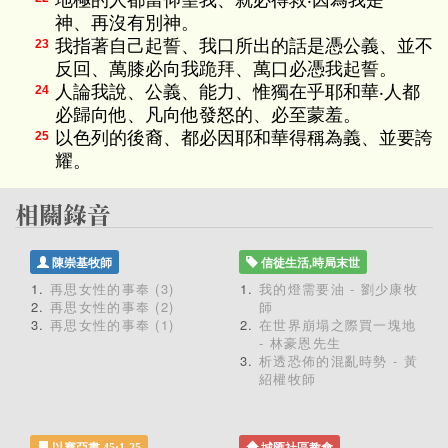
地極的人都當仰望我、就必得救‧因為我是
神、再沒有別神。
我指著自己起誓、我口所出的話是憑公義、並不
23
反回、萬膝必向我跪拜、萬口必憑我起誓。
人論我說、公義、能力、惟獨在乎耶和華‧人都
24
必歸向他、凡向他發怒的、必至蒙羞。
以色列的後裔、都必因耶和華得稱為義、並要誇
25
耀。
陳崇基牧師
信徒生活,時局末世
再思女性的事奉 (3)
我的燈需要油 - 劉少康牧
再思女性的事奉 (2)
師
再思女性的事奉 (1)
在世界崩塌之際買一塊地
- 林豪恩先生
析透恐佈的混亂時勢 - 黃
紹權牧師