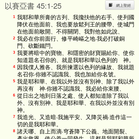
以賽亞書 45:1-25
網上聖經
我耶和華所膏的古列、我攙扶他的右手、使列國
1
降伏在他面前、我也要放鬆列王的腰帶、使城門
在他面前敞開、不得關閉、我對他如此說、
我必在你前面行、修平崎嶇之地‧我必打破銅
2
門、砍斷鐵閂。
我要將暗中的寶物、和隱密的財寶賜給你、使你
3
知道題名召你的、就是我耶和華以色列的 神。
因我僕人雅各、我所揀選以色列的緣故、我就題
4
名召你‧你雖不認識我、我也加給你名號。
我是耶和華、在我以外並沒有別神、除了我以外
5
再沒有 神‧你雖不認識我、我必給你束腰、
從日出之地到日落之處、使人都知道除了我以
6
外、沒有別神、我是耶和華、在我以外並沒有別
神。
我造光、又造暗‧我施平安、又降災禍‧造作這一
7
切的是我耶和華。
諸天哪、自上而滴‧穹蒼降下公義、地面開裂、
8
產出救恩、使公義一同發生、這都是我耶和華所