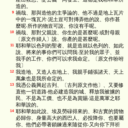
造的。
禍哉、那與造他的主爭論的、他不過是地上瓦片
9
中的一塊瓦片‧泥土豈可對摶弄他的說、你作甚
麼呢‧所作的物豈可說、你沒有手呢。
禍哉、那對父親說、你生的是甚麼呢‧或對母親
10
〔原文作婦人〕說、你產的是甚麼呢。
耶和華以色列的聖者、就是造就以色列的、如此
11
說、將來的事你們可以問我‧至於我的眾子、並
我手的工作、你們可以求我命定。〔原文作吩咐
我〕
我造地、又造人在地上、我親手鋪張諸天、天上
12
萬象也是我所命定的。
我憑公義興起古列、〔古列原文作他〕、又要修
13
直他一切道路‧他必建造我的城、釋放我被擄的
民、不是為工價、也不是為賞賜‧這是萬軍之耶
和華說的。
耶和華如此說、埃及勞碌得來的、和古實的貨物
14
必歸你、身量高大的西巴人、必投降你、也要屬
你、他們必帶著鎖鍊過來隨從你‧又向你下拜祈