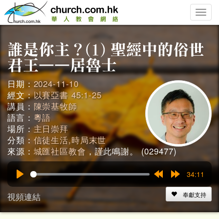
Toggle
naviga
日期：
2024-11-10
經文：
以賽亞書 45:1-25
講員：
陳崇基牧師
語言：
粵語
場所：
主日崇拜
分類：
信徒生活,時局末世
來源：
城匯社區教會
，謹此鳴謝。 (029477)
34:11
Play
Rewind
Forward
15s
15s
視頻連結
奉獻支持