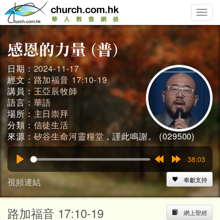
Toggle
naviga
日期：
2024-11-17
經文：
路加福音 17:10-19
講員：
王亞辰牧師
語言：
華語
場所：
主日崇拜
分類：
信徒生活
來源：
矽谷生命河靈糧堂
，謹此鳴謝。 (029500)
38:03
Play
Rewind
Forward
15s
15s
視頻連結
奉獻支持
路加福音 17:10-19
網上聖經