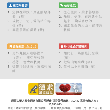
王亞辰牧師
信徒生活
父神在尋找：真正的敬拜
從心復興 - 梁永善牧師
者 （華）
儆醒、信服、在恩典中站
成就了一切，還能站立得
起來 - 梁成裕牧師
住 (華)
踢走生命的大山 - 顏沛恩
屬靈爭戰的得勝 (普)
牧師
路加福音 17:10-19
矽谷生命河靈糧堂
另外九個人在哪裡？
如此行，為的是記念我
（普） - 王亞辰牧師
(華)
感恩 - 俞大鳴牧師
把這山地給我 (華)
從醫治到拯救 - 梁成裕牧
你可以不再懼怕 (華)
師
網頁由華人教會網絡有限公司製作 福音聲帶總數：30,432 累計收聽人次：
23,593,923
聲明：本網站的信息只獲授權播出，版權屬提供機構。「華網」是一個平台，包