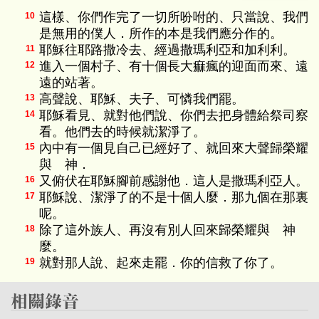
這樣、你們作完了一切所吩咐的、只當說、我們
10
是無用的僕人．所作的本是我們應分作的。
耶穌往耶路撒冷去、經過撒瑪利亞和加利利。
11
進入一個村子、有十個長大痲瘋的迎面而來、遠
12
遠的站著。
高聲說、耶穌、夫子、可憐我們罷。
13
耶穌看見、就對他們說、你們去把身體給祭司察
14
看。他們去的時候就潔淨了。
內中有一個見自己已經好了、就回來大聲歸榮耀
15
與 神．
又俯伏在耶穌腳前感謝他．這人是撒瑪利亞人。
16
耶穌說、潔淨了的不是十個人麼．那九個在那裏
17
呢。
除了這外族人、再沒有別人回來歸榮耀與 神
18
麼。
就對那人說、起來走罷．你的信救了你了。
19