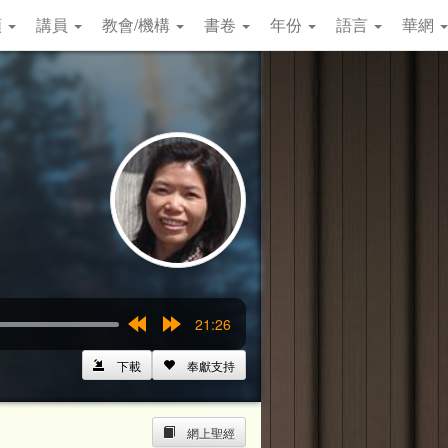
類
講員
教會/機構
書卷
年份
語言
華網
21:26
Rewind
Forward
15s
15s
下載
奉獻支持
網上聖經