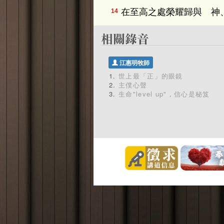
在至高之處榮耀歸與 神
14
江惠明牧師
世上最「正」的眼鏡
主僕心聲
生命"level up"，信心是秘笈