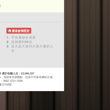
〕
播道會傳恩堂
宇宙奧秘在基督
從倒模到轉化
從大起大落到大喜大樂的人
生
計收聽人次：23,586,237
台，包容各宗派觀點，但並不代表本網站立場。
(852) 5721 0338
1210A室