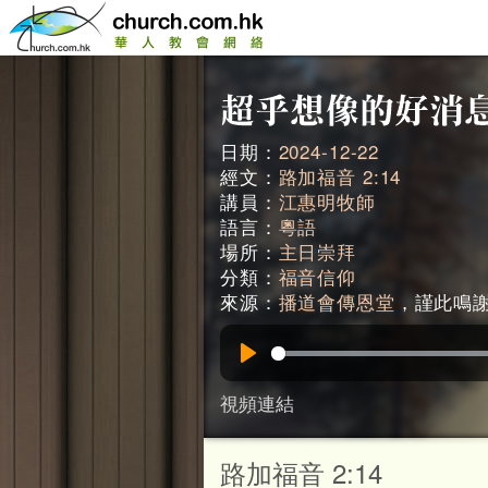
日期：
2024-12-22
經文：
路加福音 2:14
講員：
江惠明牧師
語言：
粵語
場所：
主日崇拜
分類：
福音信仰
來源：
播道會傳恩堂
，謹此鳴謝。
Play
視頻連結
路加福音 2:14