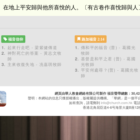
、在地上平安歸與他所喜悅的人。〔有古卷作喜悅歸與人
福音信仰
路加福音 2:14
起來行走吧 - 梁紫健傳道
傳和平的福音 (普) - 葛國光
神對死亡的答案 - 黃志文牧
牧師
師
基督是和平之君 (普) - 葛國
主來收復失地 - 冼嘉琪牧師
光牧師
平安何處尋？(普) - 葛國光牧
師
網頁由華人教會網絡有限公司製作 福音聲帶總數：30,425 累
聲明：本網站的信息只獲授權播出，版權屬提供機構。「華網」是一個平
如有查詢，請電郵到
info@church.com.hk
電話：
香港北角屈臣道4-6号海景大廈B座12樓