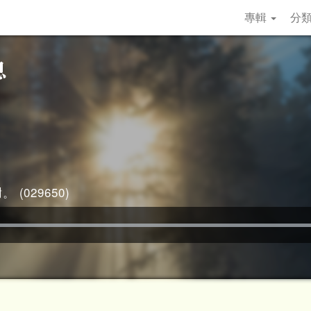
專輯
分
 (029650)