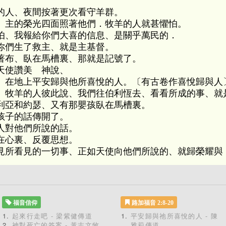
的人、夜間按著更次看守羊群。
、主的榮光四面照著他們．牧羊的人就甚懼怕。
怕、我報給你們大喜的信息、是關乎萬民的．
你們生了救主、就是主基督。
著布、臥在馬槽裏、那就是記號了。
天使讚美 神說、
、在地上平安歸與他所喜悅的人。〔有古卷作喜悅歸與人
、牧羊的人彼此說、我們往伯利恆去、看看所成的事、就
利亞和約瑟、又有那嬰孩臥在馬槽裏。
孩子的話傳開了。
人對他們所說的話。
在心裏、反覆思想。
見所看見的一切事、正如天使向他們所說的、就歸榮耀與
福音信仰
路加福音 2:8-20
起來行走吧 - 梁紫健傳道
平安歸與祂所喜悅的人 - 陳
神對死亡的答案 - 黃志文牧
雅莉傳道