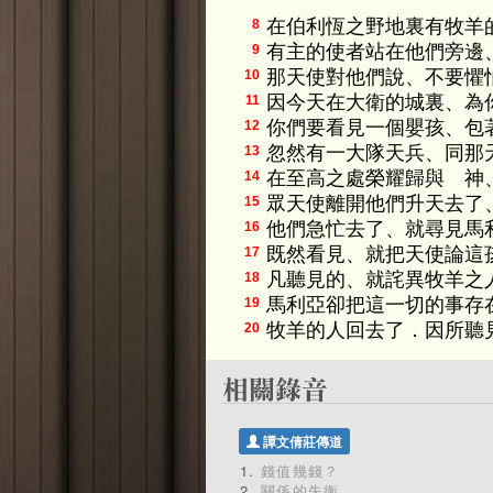
在伯利恆之野地裏有牧羊
8
有主的使者站在他們旁邊
9
那天使對他們說、不要懼
10
因今天在大衛的城裏、為
11
你們要看見一個嬰孩、包
12
忽然有一大隊天兵、同那
13
在至高之處榮耀歸與 神
14
眾天使離開他們升天去了
15
他們急忙去了、就尋見馬
16
既然看見、就把天使論這
17
凡聽見的、就詫異牧羊之
18
馬利亞卻把這一切的事存
19
牧羊的人回去了．因所聽
20
譚文倩莊傳道
錢值幾錢？
關係的失衡