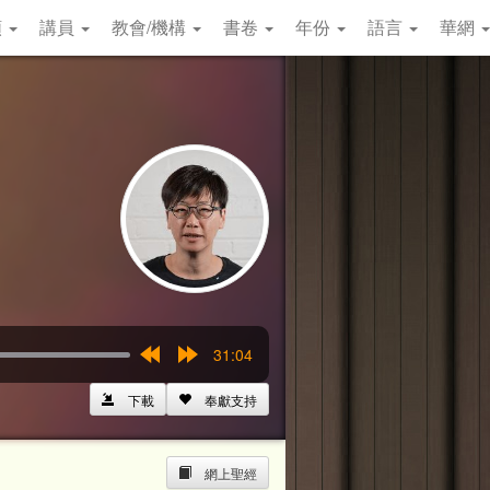
類
講員
教會/機構
書卷
年份
語言
華網
31:04
Rewind
Forward
15s
15s
下載
奉獻支持
網上聖經