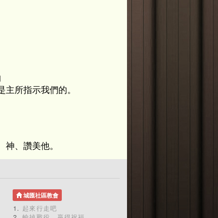
〕
是主所指示我們的。
 神、讚美他。
城匯社區教會
起來行走吧
輸掉戰役，贏得祝福