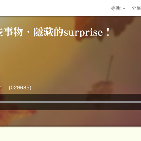
專輯
分
 (029685)