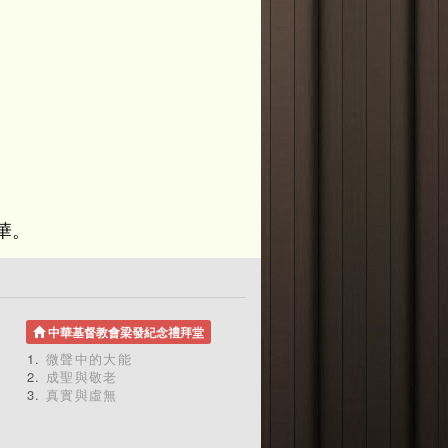
華。
中華基督教會梁發紀念禮拜堂
微聲中的大能
成聖與敬老
真實與虛無