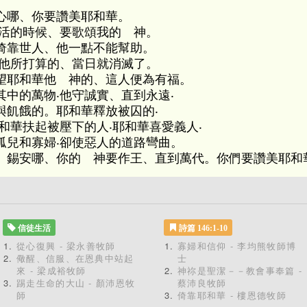
心哪、你要讚美耶和華。
還活的時候、要歌頌我的 神。
倚靠世人、他一點不能幫助。
‧他所打算的、當日就消滅了。
望耶和華他 神的、這人便為有福。
中的萬物‧他守誠實、直到永遠‧
與飢餓的。耶和華釋放被囚的‧
和華扶起被壓下的人‧耶和華喜愛義人‧
孤兒和寡婦‧卻使惡人的道路彎曲。
。錫安哪、你的 神要作王、直到萬代。你們要讚美耶和
信徒生活
詩篇 146:1-10
從心復興 - 梁永善牧師
寡婦和信仰 - 李均熊牧師博
儆醒、信服、在恩典中站起
士
來 - 梁成裕牧師
神祢是聖潔－－教會事奉篇 -
踢走生命的大山 - 顏沛恩牧
蔡沛良牧師
師
倚靠耶和華 - 樓恩德牧師