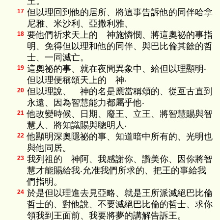
王。
但以理回到他的居所、將這事告訴他的同伴哈拿
17
尼雅、米沙利、亞撒利雅、
要他們祈求天上的 神施憐憫、將這奧祕的事指
18
明、免得但以理和他的同伴、與巴比倫其餘的哲
士、一同滅亡。
這奧祕的事、就在夜間異象中、給但以理顯明‧
19
但以理便稱頌天上的 神‧
但以理說、 神的名是應當稱頌的、從亙古直到
20
永遠、因為智慧能力都屬乎他‧
他改變時候、日期、廢王、立王、將智慧賜與智
21
慧人、將知識賜與聰明人‧
他顯明深奧隱祕的事、知道暗中所有的、光明也
22
與他同居。
我列祖的 神阿、我感謝你、讚美你、因你將智
23
慧才能賜給我‧允准我們所求的、把王的事給我
們指明。
於是但以理進去見亞略、就是王所派滅絕巴比倫
24
哲士的、對他說、不要滅絕巴比倫的哲士、求你
領我到王面前、我要將夢的講解告訴王。