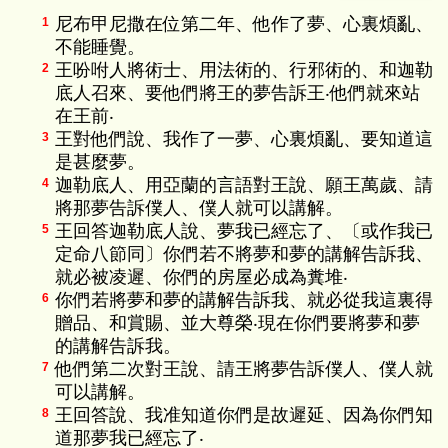
尼布甲尼撒在位第二年、他作了夢、心裏煩亂、
1
不能睡覺。
王吩咐人將術士、用法術的、行邪術的、和迦勒
2
底人召來、要他們將王的夢告訴王‧他們就來站
在王前‧
王對他們說、我作了一夢、心裏煩亂、要知道這
3
是甚麼夢。
迦勒底人、用亞蘭的言語對王說、願王萬歲、請
4
將那夢告訴僕人、僕人就可以講解。
王回答迦勒底人說、夢我已經忘了、〔或作我已
5
定命八節同〕你們若不將夢和夢的講解告訴我、
就必被凌遲、你們的房屋必成為糞堆‧
你們若將夢和夢的講解告訴我、就必從我這裏得
6
贈品、和賞賜、並大尊榮‧現在你們要將夢和夢
的講解告訴我。
他們第二次對王說、請王將夢告訴僕人、僕人就
7
可以講解。
王回答說、我准知道你們是故遲延、因為你們知
8
道那夢我已經忘了‧