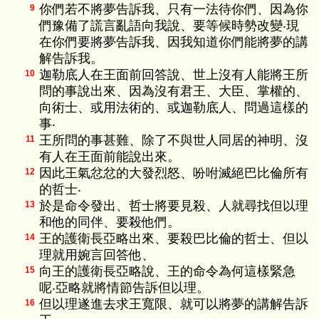
你們若不將夢告訴我、只有一法待你們、因為你
9
們豫備了謊言亂語向我說、要等候時勢改變‧現
在你們要將夢告訴我、因我知道你們能將夢的講
解告訴我。
迦勒底人在王面前回答說、世上沒有人能將王所
10
問的事說出來、因為沒有君王、大臣、掌權的、
向術士、或用法術的、或迦勒底人、問過這樣的
事‧
王所問的事甚難、除了不與世人同居的神明、沒
11
有人在王面前能說出來。
因此王氣忿忿的大發烈怒、吩咐滅絕巴比倫所有
12
的哲士‧
於是命令發出、哲士將要見殺、人就尋找但以理
13
和他的同伴、要殺他們。
王的護衛長亞略出來、要殺巴比倫的哲士、但以
14
理就用婉言回答他、
向王的護衛長亞略說、王的命令為何這樣緊急
15
呢‧亞略就將情節告訴但以理。
但以理遂進去求王寬限、就可以將夢的講解告訴
16