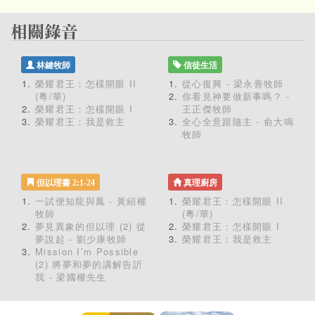
林鍵牧師
信徒生活
榮耀君王：怎樣開眼 II
從心復興 - 梁永善牧師
(粵/華)
你看見神要做新事嗎？ -
榮耀君王：怎樣開眼 I
王正傑牧師
榮耀君王：我是救主
全心全意跟隨主 - 俞大鳴
牧師
但以理書 2:1-24
真理廚房
一試便知龍與鳳 - 黃紹權
榮耀君王：怎樣開眼 II
牧師
(粵/華)
夢見異象的但以理 (2) 從
榮耀君王：怎樣開眼 I
夢說起 - 劉少康牧師
榮耀君王：我是救主
Mission I’m Possible
(2) 將夢和夢的講解告訢
我 - 梁國權先生