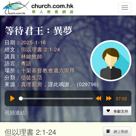
Toggle
naviga
日期：
2025-1-18
經文：
但以理書 2:1-24
講員：
林鍵牧師
語言：
粵語
場所：
十架基督教會週六崇拜
分類：
信徒生活
來源：
真理廚房
，謹此鳴謝。 (029796)
57:02
Play
Rewind
Forward
15s
15s
視頻連結
奉獻支持
但以理書 2:1-24
網上聖經