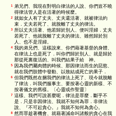
弟兄們、我現在對明白律法的人說、你們豈不曉
1
得律法管人是在活著的時候麼。
就如女人有了丈夫、丈夫還活著、就被律法約
2
束．丈夫若死了、就脫離了丈夫的律法。
所以丈夫活著、他若歸於別人、便叫淫婦．丈夫
3
若死了、他就脫離了丈夫的律法、雖然歸於別
人、也不是淫婦。
我的弟兄們、這樣說來、你們藉著基督的身體、
4
在律法上也是死了．叫你們歸於別人、就是歸於
那從死裏復活的、叫我們結果子給 神。
因為我們屬肉體的時候、那因律法而生的惡慾、
5
就在我們肢體中發動、以致結成死亡的果子．
但我們既然在捆我們的律法上死了、現今就脫離
6
了律法．叫我們服事主、要按著心靈的新樣、不
按著儀文的舊樣。〔心靈或作聖靈〕
這樣、我們可說甚麼呢．律法是罪麼．斷乎不
7
是．只是非因律法、我就不知何為罪．非律法
說、『不可起貪心。』我就不知何為貪心。
然而罪趁著機會、就藉著誡命叫諸般的貪心在我
8