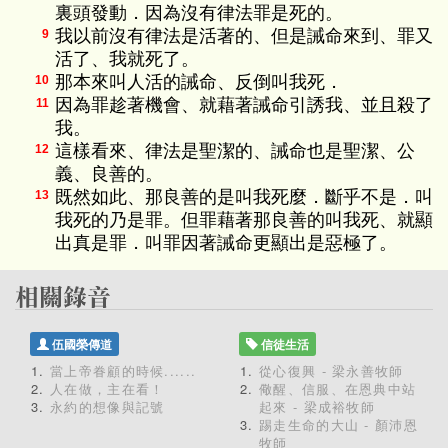
裏頭發動．因為沒有律法罪是死的。
我以前沒有律法是活著的、但是誡命來到、罪又
9
活了、我就死了。
那本來叫人活的誡命、反倒叫我死．
10
因為罪趁著機會、就藉著誡命引誘我、並且殺了
11
我。
這樣看來、律法是聖潔的、誡命也是聖潔、公
12
義、良善的。
既然如此、那良善的是叫我死麼．斷乎不是．叫
13
我死的乃是罪。但罪藉著那良善的叫我死、就顯
出真是罪．叫罪因著誡命更顯出是惡極了。
伍國榮傳道
信徒生活
當上帝眷顧的時候......
從心復興 - 梁永善牧師
人在做，主在看！
儆醒、信服、在恩典中站
永約的想像與記號
起來 - 梁成裕牧師
踢走生命的大山 - 顏沛恩
牧師