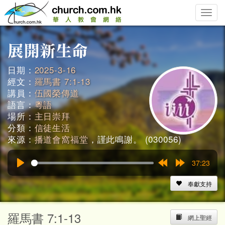
Toggle
naviga
日期：
2025-3-16
經文：
羅馬書 7:1-13
講員：
伍國榮傳道
語言：
粵語
場所：
主日崇拜
分類：
信徒生活
來源：
播道會窩福堂
，謹此鳴謝。 (030056)
37:23
Play
Rewind
Forward
15s
15s
奉獻支持
羅馬書 7:1-13
網上聖經