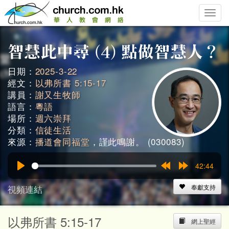
Toggle
naviga
日期：
2025-3-22
經文：
以弗所書 5:15-17
講員：
謝又生牧師
語言：
粵語
場所：
週六崇拜
分類：
信徒生活
來源：
播道會同福堂
，謹此鳴謝。 (030083)
42:44
Play
Rewind
Forward
15s
15s
視頻連結
奉獻支持
以弗所書 5:15-17
網上聖經