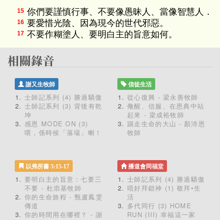
你們要謹慎行事、不要像愚昧人、當像智慧人．
15
要愛惜光陰、因為現今的世代邪惡。
16
不要作糊塗人、要明白主的旨意如何。
17
謝又生牧師
信徒生活
士師記系列 (4) 勝過驕傲
從心復興 - 梁永善牧師
士師記系列 (3) 背後有乾
儆醒、信服、在恩典中站
坤
起來 - 梁成裕牧師
感恩 MODE ON (3)
踢走生命的大山 - 顏沛恩
喂，係時候「落場」喇！
牧師
以弗所書 5:15-17
播道會同福堂
要明白主的旨意：七要三
士師記系列 (4) 勝過驕傲
不要 - 杜崇基牧師
唔好拜錯神 (1) 敬拜•生
你的生命旅程 - 甄盧鳳雯
活
傳道
多代同行 (3) HOME
你的時間用在哪裡？ - 謝
RUN (III) 幸福這一家