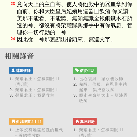
竟向天上的主自高、使人將他殿中的器皿拿到你
23
面前、你和大臣皇后妃嬪用這器皿飲酒‧你又讚
美那不能看、不能聽、無知無識金銀銅鐵木石所
造的神、卻沒有將榮耀歸與那手中有你氣息、管
理你一切行動的 神‧
因此從 神那裏顯出指頭來、寫這文字。
24
林鍵牧師
信徒生活
榮耀君王：怎樣開眼 II
從心復興 - 梁永善牧師
(粵/華)
儆醒、信服、在恩典中站
榮耀君王：怎樣開眼 I
起來 - 梁成裕牧師
榮耀君王：我是救主
踢走生命的大山 - 顏沛恩
牧師
但以理書 5:1-24
真理廚房
上帝沒有離開紛亂的世代
榮耀君王：怎樣開眼 II
- 黃紹權牧師
(粵/華)