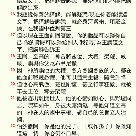
讀這文字、把講解告訴我、無奈他們都不能把講
解說出來‧
我聽說你善於講解、能解疑惑‧現在你若能讀這
16
文字、把講解告訴我、就必身穿紫袍、項戴金
鍊、在我國中位列第三。
但以理在王面前回答說、你的贈品可以歸你自
17
己‧你的賞賜可以歸給別人‧我卻要為王讀這文
字、把講解告訴王。
王阿、至高的 神曾將國位、大權、榮耀、威
18
嚴、賜與你父尼布甲尼撒‧
因 神所賜他的大權、各方各國各族的人、都在
19
他面前戰兢恐懼、他可以隨意生殺、隨意升降‧
但他心高氣傲、靈也剛愎、甚至行事狂傲、就被
20
革去王位、奪去榮耀‧
他被趕出離開世人、他的心變如獸心、與野驢同
21
居、喫草如牛、身被天露滴濕、等他知道至高
的 神在人的國中掌權、憑自己的意旨立人治
國。
伯沙撒阿、你是他的兒子、〔或作孫子〕你雖知
22
道這一切、你心仍不自卑、