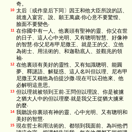
奇。
太后〔或作皇后下同〕因王和他大臣所說的話、
10
就進入宴宮、說、願王萬歲‧你心意不要驚惶、
臉面不要變色‧
在你國中有一人、他裏頭有聖神的靈、你父在世
11
的日子、這人心中光明、又有聰明智慧、好像神
的智慧‧你父尼布甲尼撒王、就是王的父、立他
為術士、用法術的、和迦勒底人、並觀兆的領
袖‧
在他裏頭有美好的靈性、又有知識聰明、能圓
12
夢、釋謎語、解疑惑、這人名叫但以理、尼布甲
尼撒王又稱他為伯提沙撒‧現在可以召他來、他
必解明這意思。
但以理就被領到王前‧王問但以理說、你是被擄
13
之猶大人中的但以理麼‧就是我父王從猶大擄來
的麼‧
我聽說你裏頭有神的靈、心中光明、又有聰明和
14
美好的智慧‧
現在哲士和用法術的、都領到我面前、為叫他們
15