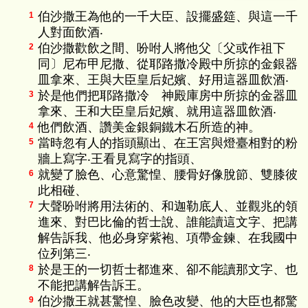
伯沙撒王為他的一千大臣、設擺盛筵、與這一千
1
人對面飲酒‧
伯沙撒歡飲之間、吩咐人將他父〔父或作祖下
2
同〕尼布甲尼撒、從耶路撒冷殿中所掠的金銀器
皿拿來、王與大臣皇后妃嬪、好用這器皿飲酒‧
於是他們把耶路撒冷 神殿庫房中所掠的金器皿
3
拿來、王和大臣皇后妃嬪、就用這器皿飲酒‧
他們飲酒、讚美金銀銅鐵木石所造的神。
4
當時忽有人的指頭顯出、在王宮與燈臺相對的粉
5
牆上寫字‧王看見寫字的指頭、
就變了臉色、心意驚惶、腰骨好像脫節、雙膝彼
6
此相碰、
大聲吩咐將用法術的、和迦勒底人、並觀兆的領
7
進來、對巴比倫的哲士說、誰能讀這文字、把講
解告訴我、他必身穿紫袍、項帶金鍊、在我國中
位列第三‧
於是王的一切哲士都進來、卻不能讀那文字、也
8
不能把講解告訴王。
伯沙撒王就甚驚惶、臉色改變、他的大臣也都驚
9