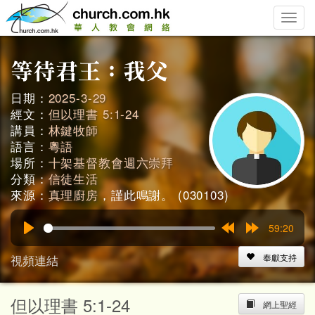
Toggle
naviga
日期：
2025-3-29
經文：
但以理書 5:1-24
講員：
林鍵牧師
語言：
粵語
場所：
十架基督教會週六崇拜
分類：
信徒生活
來源：
真理廚房
，謹此鳴謝。 (030103)
59:20
Play
Rewind
Forward
15s
15s
視頻連結
奉獻支持
但以理書 5:1-24
網上聖經