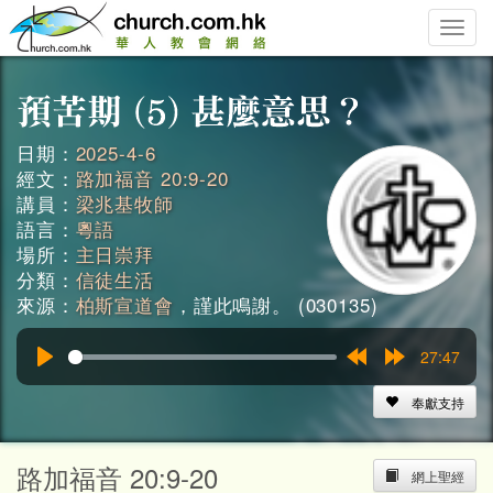
Toggle
naviga
日期：
2025-4-6
經文：
路加福音 20:9-20
講員：
梁兆基牧師
語言：
粵語
場所：
主日崇拜
分類：
信徒生活
來源：
柏斯宣道會
，謹此鳴謝。 (030135)
27:47
Play
Rewind
Forward
15s
15s
奉獻支持
路加福音 20:9-20
網上聖經