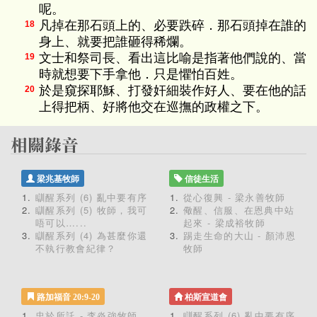
呢。
凡掉在那石頭上的、必要跌碎．那石頭掉在誰的
18
身上、就要把誰砸得稀爛。
文士和祭司長、看出這比喻是指著他們說的、當
19
時就想要下手拿他．只是懼怕百姓。
於是窺探耶穌、打發奸細裝作好人、要在他的話
20
上得把柄、好將他交在巡撫的政權之下。
梁兆基牧師
信徒生活
瞓醒系列 (6) 亂中要有序
從心復興 - 梁永善牧師
瞓醒系列 (5) 牧師，我可
儆醒、信服、在恩典中站
唔可以…...
起來 - 梁成裕牧師
瞓醒系列 (4) 為甚麼你還
踢走生命的大山 - 顏沛恩
不執行教會紀律？
牧師
路加福音 20:9-20
柏斯宣道會
忠於所託 - 李炎強牧師
瞓醒系列 (6) 亂中要有序