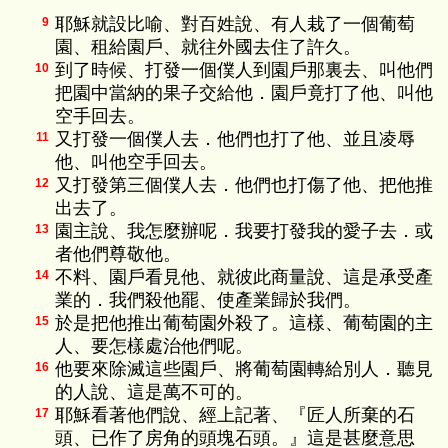
耶穌就設比喻、對百姓說、有人栽了一個葡萄
9
園、租給園戶、就往外國去住了許久。
到了時候、打發一個僕人到園戶那裏去、叫他們
10
把園中當納的果子交給他．園戶竟打了他、叫他
空手回去。
又打發一個僕人去．他們也打了他、並且凌辱
11
他、叫他空手回去。
又打發第三個僕人去．他們也打傷了他、把他推
12
出去了。
園主說、我怎麼辦呢．我要打發我的愛子去．或
13
者他們尊敬他。
不料、園戶看見他、就彼此商量說、這是承受產
14
業的．我們殺他罷、使產業歸於我們。
於是把他推出葡萄園外殺了。這樣、葡萄園的主
15
人、要怎樣處治他們呢。
他要來除滅這些園戶、將葡萄園轉給別人．聽見
16
的人說、這是萬不可的。
耶穌看著他們說、經上記著、『匠人所棄的石
17
頭、已作了房角的頭塊石頭。』這是甚麼意思