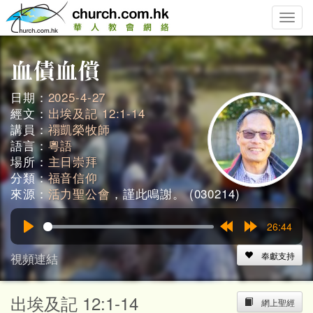
Toggle
naviga
日期：
2025-4-27
經文：
出埃及記 12:1-14
講員：
禤凱榮牧師
語言：
粵語
場所：
主日崇拜
分類：
福音信仰
來源：
活力聖公會
，謹此鳴謝。 (030214)
26:44
Play
Rewind
Forward
15s
15s
視頻連結
奉獻支持
出埃及記 12:1-14
網上聖經