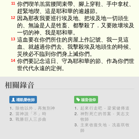
你們喫羊羔當腰間束帶、腳上穿鞋、手中拿杖、
11
趕緊地喫、這是耶和華的逾越節。
因為那夜我要巡行埃及地、把埃及地一切頭生
12
的、無論是人是牲畜、都擊殺了．又要敗壞埃及
一切的神、我是耶和華。
這血要在你們所住的房屋上作記號、我一見這
13
血、就越過你們去、我擊殺埃及地頭生的時候、
災殃必不臨到你們身上滅你們。
你們要記念這日、守為耶和華的節、作為你們世
14
世代代永遠的定例。
禤凱榮牧師
福音信仰
除他以外，再無別神
起來行走吧 - 梁紫健傳道
當神說「不」時
神對死亡的答案 - 黃志文
戰勝巨人三步曲
牧師
主來收復失地 - 冼嘉琪牧
師