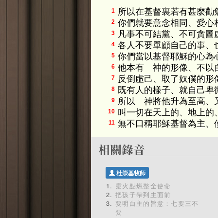
所以在基督裏若有甚麼勸
1
你們就要意念相同、愛心
2
凡事不可結黨、不可貪圖
3
各人不要單顧自己的事、
4
你們當以基督耶穌的心為
5
他本有 神的形像、不以
6
反倒虛己、取了奴僕的形
7
既有人的樣子、就自己卑
8
所以 神將他升為至高、
9
叫一切在天上的、地上的
10
無不口稱耶穌基督為主、
11
杜崇基牧師
靈火點燃整全使命
把孩子帶到主面前
要明白主的旨意：七要三不
要