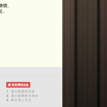
憐憫、
足。
筲箕灣浸信會
靈火點燃四步曲
靈火點燃整全使命
建立僕人文化