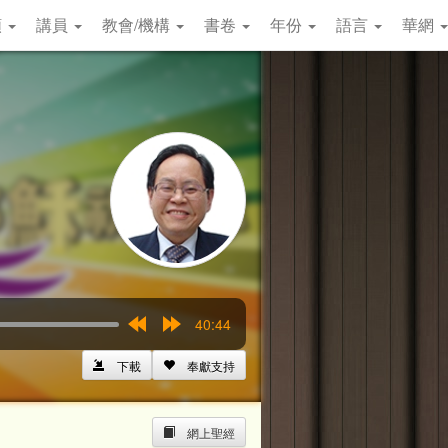
類
講員
教會/機構
書卷
年份
語言
華網
40:44
Rewind
Forward
15s
15s
下載
奉獻支持
網上聖經