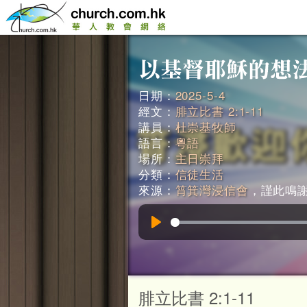
日期：
2025-5-4
經文：
腓立比書 2:1-11
講員：
杜崇基牧師
語言：
粵語
場所：
主日崇拜
分類：
信徒生活
來源：
筲箕灣浸信會
，謹此鳴謝。
Play
腓立比書 2:1-11