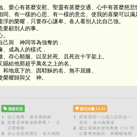
勉、愛心有甚麼安慰、聖靈有甚麼交通、心中有甚麼慈悲
相同、有一樣的心思、有一樣的意念、使我的喜樂可以滿
虛浮的榮耀．只要存心謙卑、各人看別人比自己強。
也要顧別人的事。
心。
自己與 神同等為強奪的．
像、成為人的樣式．
微、存心順服、以至於死、且死在十字架上。
又賜給他那超乎萬名之上的名、
、和地底下的、因耶穌的名、無不屈膝、
使榮耀歸與父 神。
信徒生活
腓立比書 2:1-11
從心復興 - 梁永善牧師
與基督同一心思心志的合一
你看見神要做新事嗎？ - 王
表現 - 余大峰傳道
正傑牧師
建立健康的使命教會 (13) 同
全心全意跟隨主 - 俞大鳴牧
心事奉的秘訣 - 林耀楠牧師