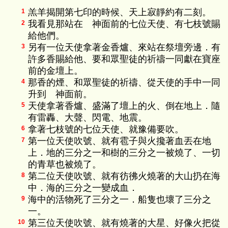
羔羊揭開第七印的時候、天上寂靜約有二刻。
1
我看見那站在 神面前的七位天使、有七枝號賜
2
給他們。
另有一位天使拿著金香爐、來站在祭壇旁邊．有
3
許多香賜給他、要和眾聖徒的祈禱一同獻在寶座
前的金壇上。
那香的煙、和眾聖徒的祈禱、從天使的手中一同
4
升到 神面前。
天使拿著香爐、盛滿了壇上的火、倒在地上．隨
5
有雷轟、大聲、閃電、地震。
拿著七枝號的七位天使、就豫備要吹。
6
第一位天使吹號、就有雹子與火攙著血丟在地
7
上．地的三分之一和樹的三分之一被燒了、一切
的青草也被燒了。
第二位天使吹號、就有彷彿火燒著的大山扔在海
8
中．海的三分之一變成血．
海中的活物死了三分之一．船隻也壞了三分之
9
一。
第三位天使吹號、就有燒著的大星、好像火把從
10