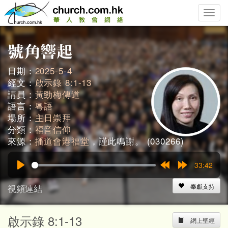
Toggle
naviga
日期：
2025-5-4
經文：
啟示錄 8:1-13
講員：
黃勁梅傳道
語言：
粵語
場所：
主日崇拜
分類：
福音信仰
來源：
播道會港福堂
，謹此鳴謝。 (030266)
33:42
Play
Rewind
Forward
15s
15s
視頻連結
奉獻支持
啟示錄 8:1-13
網上聖經