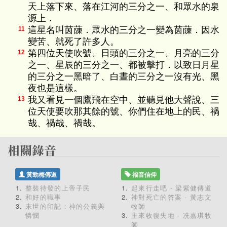
天上落下來、落在江河的三分之一、和眾水的泉
源上．
這星名叫茵蔯．眾水的三分之一變為茵蔯．因水
11
變苦、就死了許多人。
第四位天使吹號、日頭的三分之一、月亮的三分
12
之一、星辰的三分之一、都被擊打．以致日月星
的三分之一黑暗了、白晝的三分之一沒有光、黑
夜也是這樣。
我又看見一個鷹飛在空中、並聽見他大聲說、三
13
位天使要吹那其餘的號、你們住在地上的民、禍
哉、禍哉、禍哉。
黃勁梅傳道
福音信仰
整裝待發的上帝子民
起來行走吧 - 梁紫健傳道
和好的職事
神對死亡的答案 - 黃志文
末世的印記：神的公義與
牧師
憐憫
主來收復失地 - 冼嘉琪牧
師