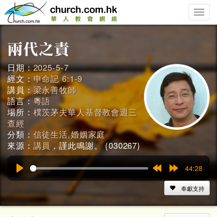
Toggle
naviga
日期：
2025-5-7
經文：
申命記 6:1-9
講員：
梁永善牧師
語言：
粵語
場所：
樸茨茅夫華人基督教會週三
查經
分類：
信徒生活,婚姻家庭
來源：
講員
，謹此鳴謝。 (030267)
44:28
Play
Rewind
Forward
15s
15s
奉獻支持