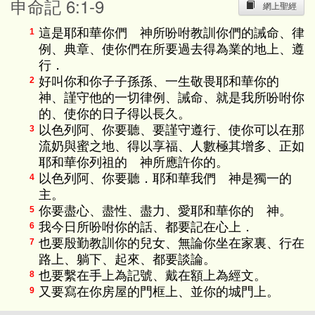
申命記 6:1-9
網上聖經
這是耶和華你們 神所吩咐教訓你們的誡命、律
1
例、典章、使你們在所要過去得為業的地上、遵
行．
好叫你和你子子孫孫、一生敬畏耶和華你的
2
神、謹守他的一切律例、誡命、就是我所吩咐你
的、使你的日子得以長久。
以色列阿、你要聽、要謹守遵行、使你可以在那
3
流奶與蜜之地、得以享福、人數極其增多、正如
耶和華你列祖的 神所應許你的。
以色列阿、你要聽．耶和華我們 神是獨一的
4
主。
你要盡心、盡性、盡力、愛耶和華你的 神。
5
我今日所吩咐你的話、都要記在心上．
6
也要殷勤教訓你的兒女、無論你坐在家裏、行在
7
路上、躺下、起來、都要談論。
也要繫在手上為記號、戴在額上為經文。
8
又要寫在你房屋的門框上、並你的城門上。
9