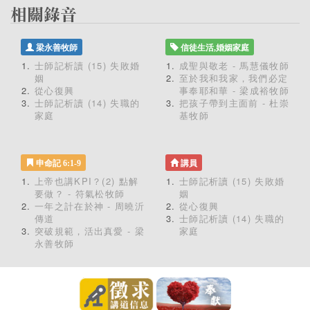
梁永善牧師
信徒生活,婚姻家庭
士師記析讀 (15) 失敗婚
成聖與敬老 - 馬慧儀牧師
姻
至於我和我家，我們必定
從心復興
事奉耶和華 - 梁成裕牧師
士師記析讀 (14) 失職的
把孩子帶到主面前 - 杜崇
家庭
基牧師
申命記 6:1-9
講員
上帝也講KPI？(2) 點解
士師記析讀 (15) 失敗婚
要做？ - 符氣松牧師
姻
一年之計在於神 - 周曉沂
從心復興
傳道
士師記析讀 (14) 失職的
突破規範，活出真愛 - 梁
家庭
永善牧師