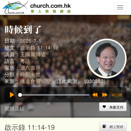
Toggle
naviga
日期：
2025-7-5
經文：
啟示錄 11:14-19
講員：
王國風傳道
語言：
粵語
場所：
週六崇拜
分類：
時局末世
來源：
播道會港福堂
，謹此鳴謝。 (030553)
40:08
Play
Rewind
Forward
15s
15s
視頻連結
奉獻支持
啟示錄 11:14-19
網上聖經