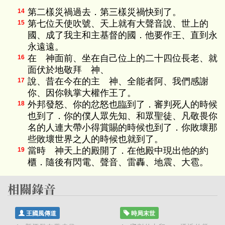
第二樣災禍過去．第三樣災禍快到了。
14
第七位天使吹號、天上就有大聲音說、世上的
15
國、成了我主和主基督的國．他要作王、直到永
永遠遠。
在 神面前、坐在自己位上的二十四位長老、就
16
面伏於地敬拜 神、
說、昔在今在的主 神、全能者阿、我們感謝
17
你、因你執掌大權作王了。
外邦發怒、你的忿怒也臨到了．審判死人的時候
18
也到了．你的僕人眾先知、和眾聖徒、凡敬畏你
名的人連大帶小得賞賜的時候也到了．你敗壞那
些敗壞世界之人的時候也就到了。
當時 神天上的殿開了．在他殿中現出他的約
19
櫃．隨後有閃電、聲音、雷轟、地震、大雹。
王國風傳道
時局末世