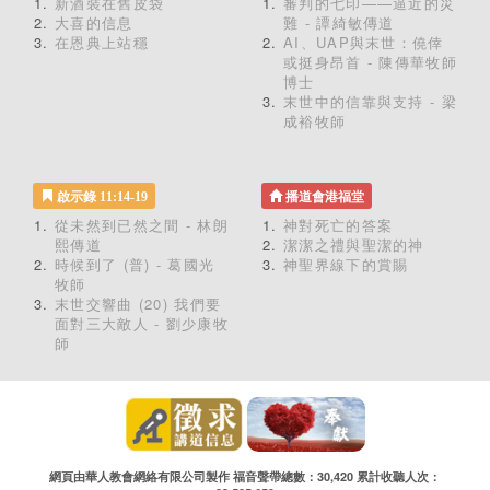
新酒裝在舊皮袋
審判的七印——逼近的災
大喜的信息
難 - 譚綺敏傳道
在恩典上站穩
AI、UAP與末世：僥倖
或挺身昂首 - 陳傳華牧師
博士
末世中的信靠與支持 - 梁
成裕牧師
啟示錄 11:14-19
播道會港福堂
從未然到已然之間 - 林朗
神對死亡的答案
熙傳道
潔潔之禮與聖潔的神
時候到了 (普) - 葛國光
神聖界線下的賞賜
牧師
末世交響曲 (20) 我們要
面對三大敵人 - 劉少康牧
師
網頁由華人教會網絡有限公司製作 福音聲帶總數：30,420 累計收聽人次：