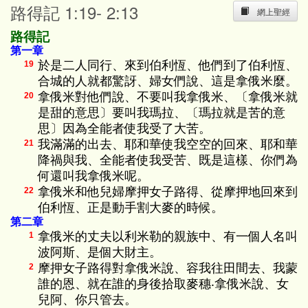
路得記 1:19- 2:13
網上聖經
路得記
第一章
於是二人同行、來到伯利恆、他們到了伯利恆、
19
合城的人就都驚訝、婦女們說、這是拿俄米麼。
拿俄米對他們說、不要叫我拿俄米、〔拿俄米就
20
是甜的意思〕要叫我瑪拉、〔瑪拉就是苦的意
思〕因為全能者使我受了大苦。
我滿滿的出去、耶和華使我空空的回來、耶和華
21
降禍與我、全能者使我受苦、既是這樣、你們為
何還叫我拿俄米呢。
拿俄米和他兒婦摩押女子路得、從摩押地回來到
22
伯利恆、正是動手割大麥的時候。
第二章
拿俄米的丈夫以利米勒的親族中、有一個人名叫
1
波阿斯、是個大財主。
摩押女子路得對拿俄米說、容我往田間去、我蒙
2
誰的恩、就在誰的身後拾取麥穗‧拿俄米說、女
兒阿、你只管去。