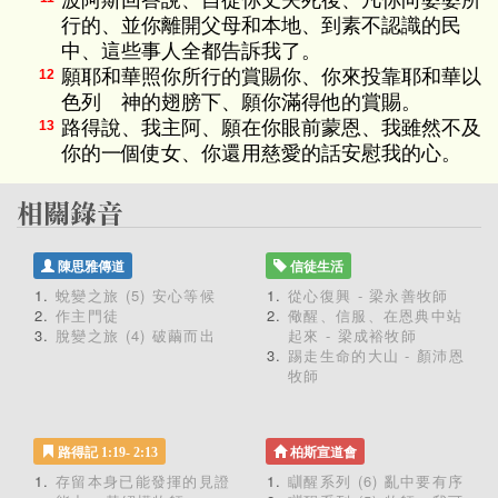
波阿斯回答說、自從你丈夫死後、凡你向婆婆所
行的、並你離開父母和本地、到素不認識的民
中、這些事人全都告訴我了。
願耶和華照你所行的賞賜你、你來投靠耶和華以
12
色列 神的翅膀下、願你滿得他的賞賜。
路得說、我主阿、願在你眼前蒙恩、我雖然不及
13
你的一個使女、你還用慈愛的話安慰我的心。
陳思雅傳道
信徒生活
蛻變之旅 (5) 安心等候
從心復興 - 梁永善牧師
作主門徒
儆醒、信服、在恩典中站
脫變之旅 (4) 破繭而出
起來 - 梁成裕牧師
踢走生命的大山 - 顏沛恩
牧師
路得記 1:19- 2:13
柏斯宣道會
存留本身已能發揮的見證
瞓醒系列 (6) 亂中要有序