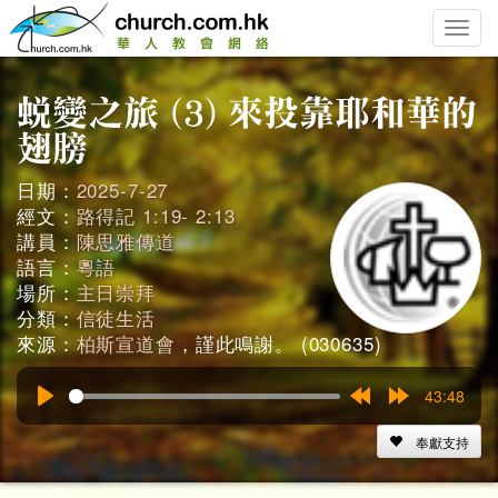
Toggle
naviga
日期：
2025-7-27
經文：
路得記 1:19- 2:13
講員：
陳思雅傳道
語言：
粵語
場所：
主日崇拜
分類：
信徒生活
來源：
柏斯宣道會
，謹此鳴謝。 (030635)
43:48
Play
Rewind
Forward
15s
15s
奉獻支持