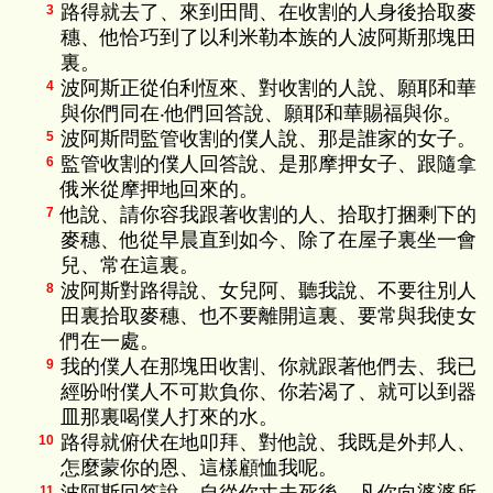
路得就去了、來到田間、在收割的人身後拾取麥
3
穗、他恰巧到了以利米勒本族的人波阿斯那塊田
裏。
波阿斯正從伯利恆來、對收割的人說、願耶和華
4
與你們同在‧他們回答說、願耶和華賜福與你。
波阿斯問監管收割的僕人說、那是誰家的女子。
5
監管收割的僕人回答說、是那摩押女子、跟隨拿
6
俄米從摩押地回來的。
他說、請你容我跟著收割的人、拾取打捆剩下的
7
麥穗、他從早晨直到如今、除了在屋子裏坐一會
兒、常在這裏。
波阿斯對路得說、女兒阿、聽我說、不要往別人
8
田裏拾取麥穗、也不要離開這裏、要常與我使女
們在一處。
我的僕人在那塊田收割、你就跟著他們去、我已
9
經吩咐僕人不可欺負你、你若渴了、就可以到器
皿那裏喝僕人打來的水。
路得就俯伏在地叩拜、對他說、我既是外邦人、
10
怎麼蒙你的恩、這樣顧恤我呢。
11