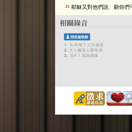
耶穌又對他們說、願你們
21
招世超牧師
AI剥奪了人的價值
A.I.機器人襲地球
當A.I.成為偶像