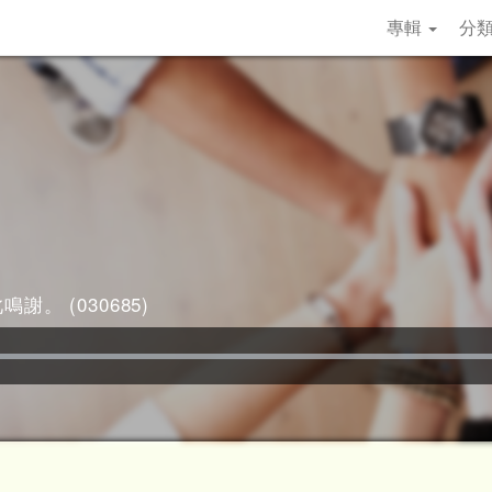
專輯
分
謝。 (030685)