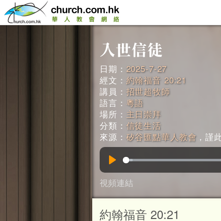
日期：
2025-7-27
經文：
約翰福音 20:21
講員：
招世超牧師
語言：
粵語
場所：
主日崇拜
分類：
信徒生活
來源：
矽谷匯點華人教會
，謹此鳴
Play
視頻連結
約翰福音 20:21