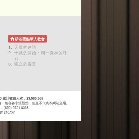
矽谷匯點華人教會
天國的迷語
十誡的開始：獨一真神的呼
召
獨立的宣言
計收聽人次：23,585,365
台，包容各宗派觀點，但並不代表本網站立場。
(852) 5721 0338
1210A室