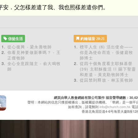
平安．父怎樣差遣了我、我也照樣差遣你們。
信徒生活
約翰福音 20:21
從心復興 - 梁永善牧師
標竿人生 (6) 活出使命——
你看見神要做新事嗎？ - 王
你是為使命而造 - 張健庭牧
正傑牧師
師博士
全心全意跟隨主 - 俞大鳴牧
從四十個角度看主耶穌基督
師
(39) 主耶穌復活 II 賜下聖靈
和差遣 - 黃克勤牧師博士
從囚禁到釋放 - 林玉英牧師
網頁由華人教會網絡有限公司製作 福音聲帶總數：30,420 累
聲明：本網站的信息只獲授權播出，版權屬提供機構。「華網」是一個平
如有查詢，請電郵到
info@church.com.hk
電話：
香港北角屈臣道4-6号海景大廈B座12樓