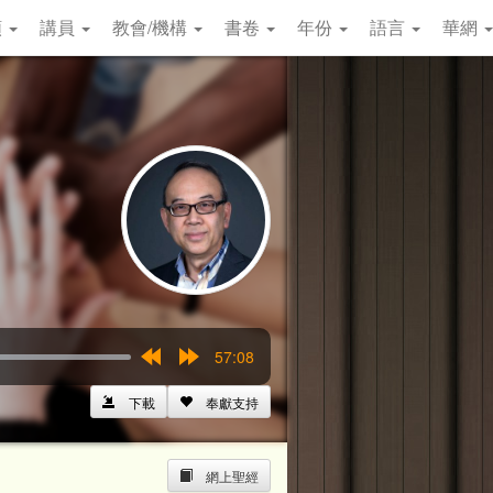
類
講員
教會/機構
書卷
年份
語言
華網
57:08
Rewind
Forward
15s
15s
下載
奉獻支持
網上聖經